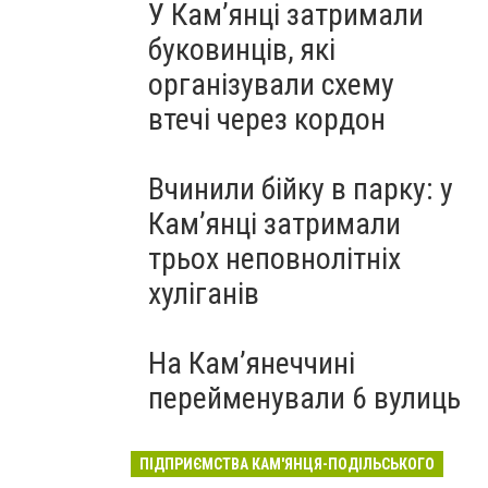
У Кам’янці затримали
буковинців, які
організували схему
втечі через кордон
Вчинили бійку в парку: у
Кам’янці затримали
трьох неповнолітніх
хуліганів
На Камʼянеччині
перейменували 6 вулиць
ПІДПРИЄМСТВА КАМ'ЯНЦЯ-ПОДІЛЬСЬКОГО