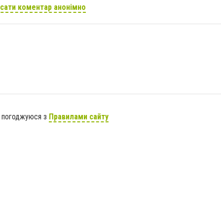
сати коментар анонімно
я погоджуюся з
Правилами сайту