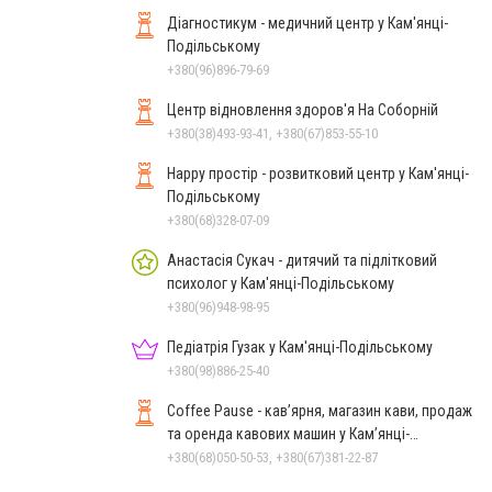
Діагностикум - медичний центр у Кам'янці-
Подільському
+380(96)896-79-69
Центр відновлення здоров'я На Соборній
+380(38)493-93-41, +380(67)853-55-10
Happy простір - розвитковий центр у Кам'янці-
Подільському
+380(68)328-07-09
Анастасія Сукач - дитячий та підлітковий
психолог у Кам'янці-Подільському
+380(96)948-98-95
Педіатрія Гузак у Кам'янці-Подільському
+380(98)886-25-40
Coffee Pause - кав’ярня, магазин кави, продаж
та оренда кавових машин у Кам’янці-
Подільському
+380(68)050-50-53, +380(67)381-22-87