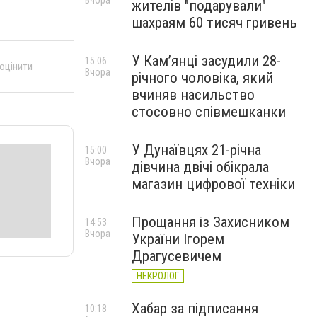
Вчора
жителів "подарували"
шахраям 60 тисяч гривень
У Камʼянці засудили 28-
15:06
 оцінити
Вчора
річного чоловіка, який
вчиняв насильство
стосовно співмешканки
У Дунаївцях 21-річна
15:00
Вчора
дівчина двічі обікрала
магазин цифрової техніки
Прощання із Захисником
14:53
Вчора
України Ігорем
Драгусевичем
НЕКРОЛОГ
Хабар за підписання
10:18