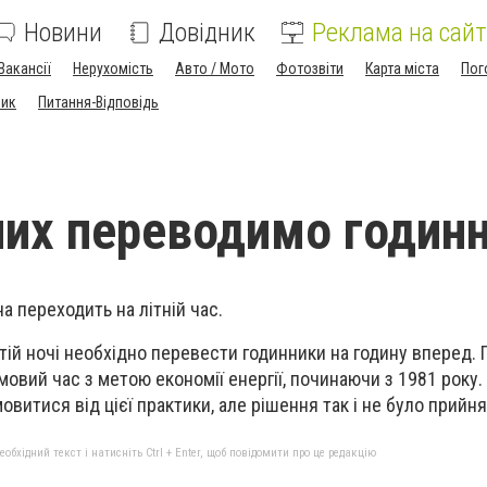
Новини
Довідник
Реклама на сайт
Вакансії
Нерухомість
Авто / Мото
Фотозвіти
Карта міста
Пог
ник
Питання-Відповідь
них переводимо годин
на переходить на літній час.
етій ночі необхідно перевести годинники на годину вперед.
имовий час з метою економії енергії, починаючи з 1981 року. 
овитися від цієї практики, але рішення так і не було прийня
бхідний текст і натисніть Ctrl + Enter, щоб повідомити про це редакцію