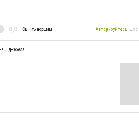
0,0
Оцініть першим
Авторизуйтесь
, щоб
 наші джерела