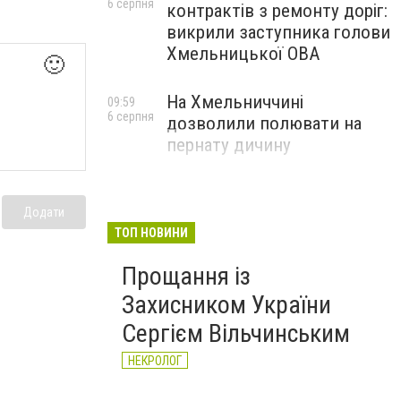
6 серпня
контрактів з ремонту доріг:
викрили заступника голови
Хмельницької ОВА
🙂
На Хмельниччині
09:59
6 серпня
дозволили полювати на
пернату дичину
Додати
ТОП НОВИНИ
Прощання із
Захисником України
Сергієм Вільчинським
НЕКРОЛОГ