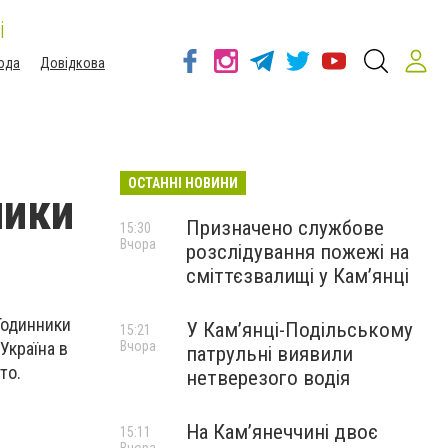
і
ода
Довідкова
ОСТАННІ НОВИНИ
ники
Призначено службове
15:30
Вчора
розслідування пожежі на
сміттєзвалищі у Кам’янці
 Годинники
У Кам’янці-Подільському
15:21
Вчора
Україна в
патрульні виявили
то.
нетверезого водія
На Камʼянеччині двоє
15:11