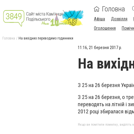
Головна
Афіша
Дозвілля
Оголошення
Поміч
Головна
На вихідних переводимо годинники
11:16, 21 березня 2017 р.
На вихід
З 25 на 26 березня Украї
З 25 на 26 березня, о тр
переводять на літній і з
2012 році збиралася відм
Якщо ви помітили помилку, виділіть нео