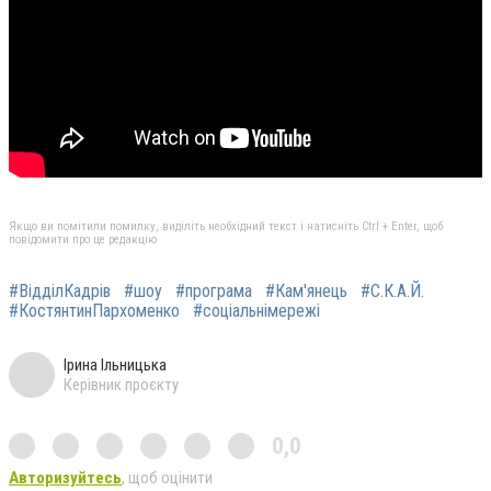
Якщо ви помітили помилку, виділіть необхідний текст і натисніть Ctrl + Enter, щоб
повідомити про це редакцію
#ВідділКадрів
#шоу
#програма
#Кам'янець
#С.К.А.Й.
#КостянтинПархоменко
#соціальнімережі
Ірина Ільницька
Керівник проєкту
0,0
Авторизуйтесь
, щоб оцінити