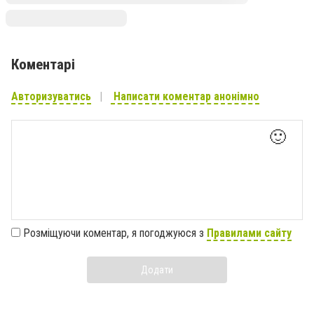
Коментарі
Авторизуватись
Написати коментар анонімно
🙂
Розміщуючи коментар, я погоджуюся з
Правилами сайту
Додати