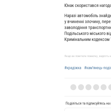
Юнак скористався нагодо
Наразі автомобіль знайд
у вчиненні злочину, пере
заволодіння транспортни
Подільського міського ві
Кримінальним кодексом 
Якщо ви помітили помилку, виділіть нео
#крадіжка
#кам'янець-поді
Поділіться та підписуйтесь на