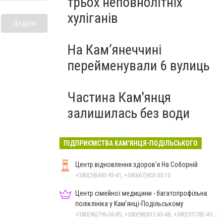
трьох неповнолітніх
хуліганів
Додати
На Камʼянеччині
перейменували 6 вулиць
Частина Кам'янця
залишилась без води
ПІДПРИЄМСТВА КАМ'ЯНЦЯ-ПОДІЛЬСЬКОГО
Центр відновлення здоров'я На Соборній
+380(38)493-93-41, +380(67)853-55-10
Центр сімейної медицини - багатопрофільна
поліклініка у Кам’янці-Подільському
+380(96)796-36-85, +380(98)812-63-48, +380(97)782-45-70