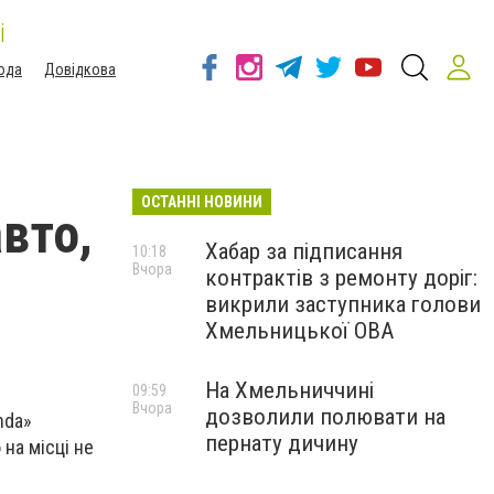
і
ода
Довідкова
ОСТАННІ НОВИНИ
вто,
Хабар за підписання
10:18
Вчора
контрактів з ремонту доріг:
викрили заступника голови
Хмельницької ОВА
На Хмельниччині
09:59
Вчора
дозволили полювати на
nda»
пернату дичину
на місці не