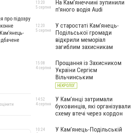
На Камʼянеччині зупинили
13:20
5 серпня
п'яного водія Audi
я про підозру
У старостаті Кам’янець-
аконне
12:20
5 серпня
Подільської громади
 Кам’янець-
відкрили меморіал
редбачене
загиблим захисникам
Прощання із Захисником
15:08
4 серпня
України Сергієм
Вільчинським
НЕКРОЛОГ
У Кам’янці затримали
14:52
4 серпня
 оцінити
буковинців, які організували
схему втечі через кордон
У Кам’янець-Подільській
10:24