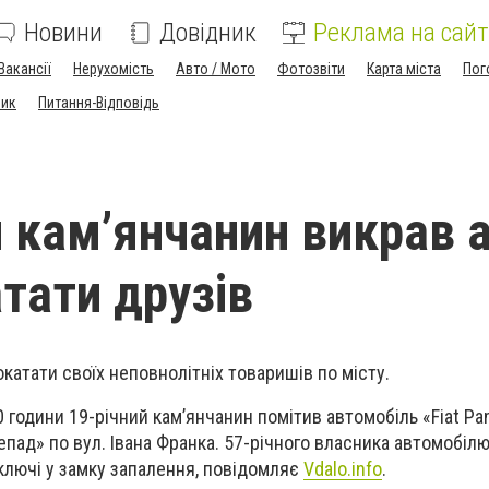
Новини
Довідник
Реклама на сайт
Вакансії
Нерухомість
Авто / Мото
Фотозвіти
Карта міста
Пог
ник
Питання-Відповідь
й кам’янчанин викрав а
тати друзів
катати своїх неповнолітніх товаришів по місту.
 години 19-річний кам’янчанин помітив автомобіль «Fiat Pa
пад» по вул. Івана Франка. 57-річного власника автомобілю 
 ключі у замку запалення, повідомляє
Vdalo.info
.