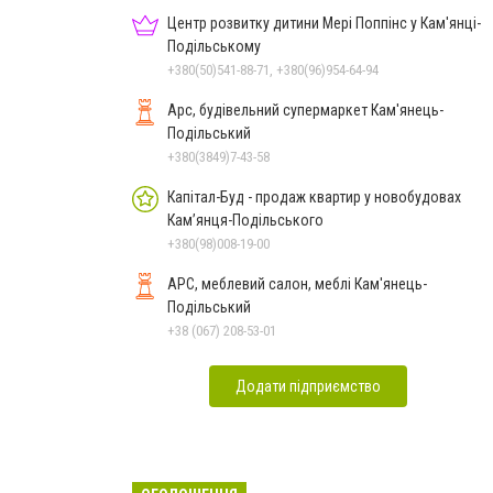
Центр розвитку дитини Мері Поппінс у Кам'янці-
Подільському
+380(50)541-88-71, +380(96)954-64-94
Арс, будівельний супермаркет Кам'янець-
Подільський
+380(3849)7-43-58
Капітал-Буд - продаж квартир у новобудовах
Кам’янця-Подільського
+380(98)008-19-00
АРС, меблевий салон, меблі Кам'янець-
Подільський
+38 (067) 208-53-01
Додати підприємство