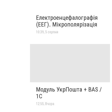
Електроенцефалографія
(ЕЕГ). Мікрополярізація
10:39, 5 серпня
Модуль УкрПошта + BAS /
1C
12:55, Вчора