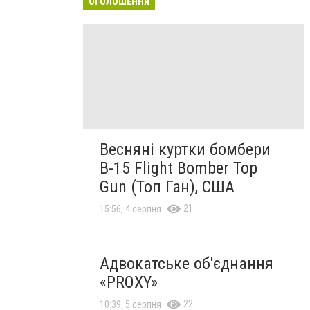
ОГОЛОШЕННЯ
Весняні куртки бомбери
B-15 Flight Bomber Top
Gun (Топ Ган), США
21
15:56, 4 серпня
Адвокатське об'єднання
«PROXY»
22
10:39, 5 серпня