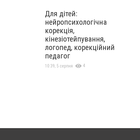
Для дітей:
нейропсихологічна
корекція,
кінезіотейпування,
логопед, корекційний
педагог
4
10:39, 5 серпня