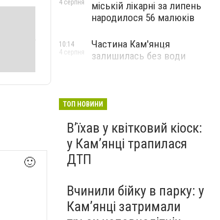
4 серпня
міській лікарні за липень
народилося 56 малюків
Частина Кам'янця
10:14
4 серпня
залишилась без води
ТОП НОВИНИ
Вʼїхав у квітковий кіоск:
у Камʼянці трапилася
ДТП
🙂
Вчинили бійку в парку: у
Кам’янці затримали