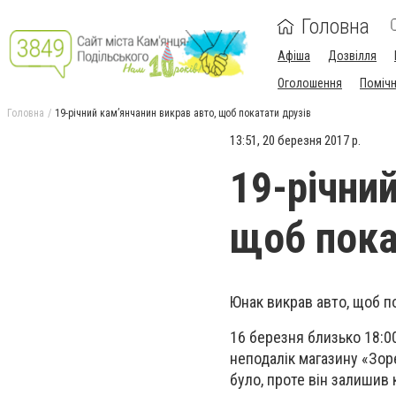
Головна
Афіша
Дозвілля
Оголошення
Поміч
Головна
19-річний кам’янчанин викрав авто, щоб покатати друзів
13:51, 20 березня 2017 р.
19-річни
щоб пока
Юнак викрав авто, щоб по
16 березня близько 18:00
неподалік магазину «Зоре
було, проте він залишив