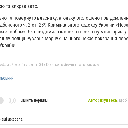
ю та викрав авто.
ено та повернуто власнику, а юнаку оголошено повідомленн
дбаченого ч. 2 ст. 289 Кримінального кодексу України «Нез
м засобом». Як повідомила інспектор сектору моніторингу
дділу поліції Руслана Марчук, на нього чекає покарання пе
України.
бхідний текст і натисніть Ctrl + Enter, щоб повідомити про це редакцію
льський
0,0
Оцініть першим
Авторизуйтесь
, щоб
 наші джерела