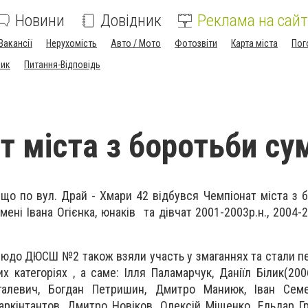
Новини
Довідник
Реклама на сайт
Вакансії
Нерухомість
Авто / Мото
Фотозвіти
Карта міста
Пог
ник
Питання-Відповідь
т міста з боротьби су
 що по вул. Драй - Хмари 42 відбувся Чемпіонат міста з 
ені Івана Огієнка, юнаків та дівчат 2001-2003р.н., 2004-2
зюдо ДЮСШ №2 також взяли участь у змаганнях та стали 
их категоріях , а саме: Ілля Паламарчук, Даніїл Білик(20
галевич, Богдан Петришин, Дмитро Маниюк, Іван Семе
ркінтантов, Дмитро Новіков, Олексій Міщенко, Ельдар Г