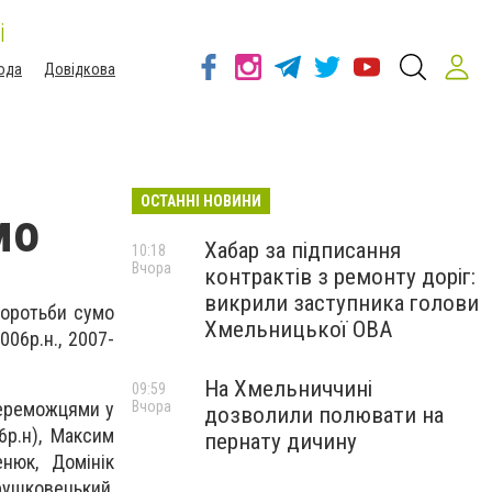
і
ода
Довідкова
ОСТАННІ НОВИНИ
мо
Хабар за підписання
10:18
Вчора
контрактів з ремонту доріг:
викрили заступника голови
боротьби сумо
Хмельницької ОВА
006р.н., 2007-
На Хмельниччині
09:59
Вчора
переможцями у
дозволили полювати на
06р.н), Максим
пернату дичину
нюк, Домінік
рушковецький,