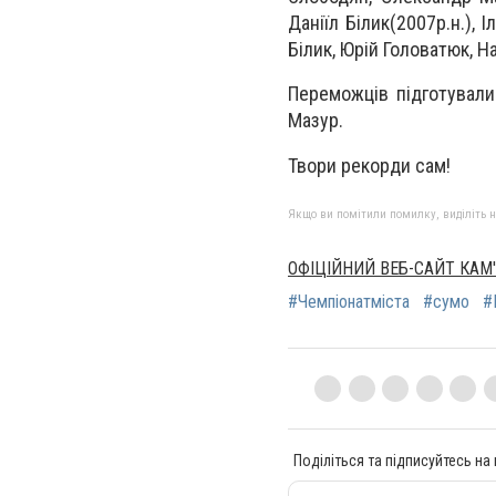
Даніїл Білик(2007р.н.),
Білик, Юрій Головатюк, Н
Переможців підготували
Мазур.
Твори рекорди сам!
Якщо ви помітили помилку, виділіть нео
ОФІЦІЙНИЙ ВЕБ-САЙТ КАМ
#Чемпіонатміста
#сумо
#
Поділіться та підписуйтесь на