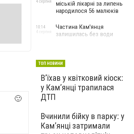
4 серпня
міській лікарні за липень
народилося 56 малюків
Частина Кам'янця
10:14
4 серпня
залишилась без води
ТОП НОВИНИ
Вʼїхав у квітковий кіоск:
у Камʼянці трапилася
ДТП
🙂
Вчинили бійку в парку: у
Кам’янці затримали