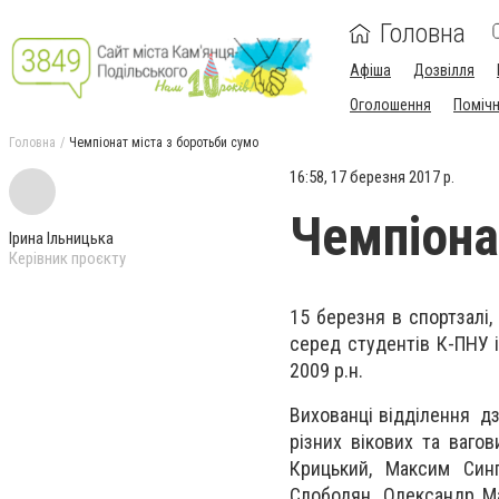
Головна
Афіша
Дозвілля
Оголошення
Поміч
Головна
Чемпіонат міста з боротьби сумо
16:58, 17 березня 2017 р.
Чемпіона
Ірина Ільницька
Керівник проєкту
15 березня в спортзалі,
серед студентів К-ПНУ ім
2009 р.н.
Вихованці відділення д
різних вікових та вагов
Крицький, Максим Син
Слободян, Олександр Ма