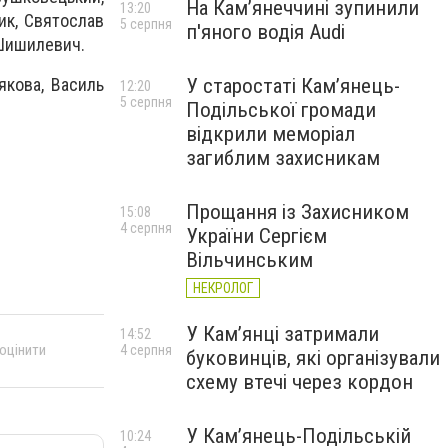
На Камʼянеччині зупинили
13:20
лик, Святослав
5 серпня
п'яного водія Audi
 Шишилевич.
У старостаті Кам’янець-
якова, Василь
12:20
5 серпня
Подільської громади
відкрили меморіал
загиблим захисникам
Прощання із Захисником
15:08
4 серпня
України Сергієм
Вільчинським
НЕКРОЛОГ
У Кам’янці затримали
14:52
 оцінити
4 серпня
буковинців, які організували
схему втечі через кордон
У Кам’янець-Подільській
10:24