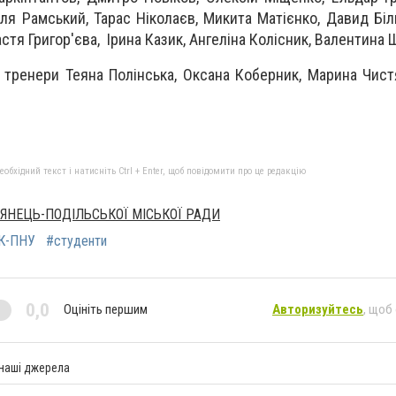
 Ілля Рамський, Тарас Ніколаєв, Микита Матієнко, Давид Бі
астя Григор'єва, Ірина Казик, Ангеліна Колісник, Валентина
 тренери Теяна Полінська, Оксана Коберник, Марина Чист
бхідний текст і натисніть Ctrl + Enter, щоб повідомити про це редакцію
'ЯНЕЦЬ-ПОДІЛЬСЬКОЇ МІСЬКОЇ РАДИ
К-ПНУ
#студенти
0,0
Оцініть першим
Авторизуйтесь
, щоб
 наші джерела