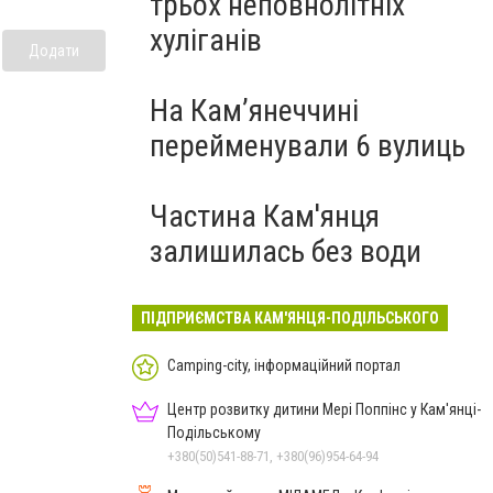
трьох неповнолітніх
хуліганів
Додати
На Камʼянеччині
перейменували 6 вулиць
Частина Кам'янця
залишилась без води
ПІДПРИЄМСТВА КАМ'ЯНЦЯ-ПОДІЛЬСЬКОГО
Camping-city, інформаційний портал
Центр розвитку дитини Мері Поппінс у Кам'янці-
Подільському
+380(50)541-88-71, +380(96)954-64-94