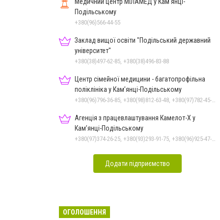
Медичний центр МІЛАМЕД у Кам'янці-
Подільському
+380(96)566-44-55
Заклад вищої освіти "Подільський державний
університет"
+380(38)497-62-85, +380(38)496-83-88
Центр сімейної медицини - багатопрофільна
поліклініка у Кам’янці-Подільському
+380(96)796-36-85, +380(98)812-63-48, +380(97)782-45-70
Агенція з працевлаштування Камелот-Х у
Кам’янці-Подільському
+380(97)374-26-25, +380(93)293-91-75, +380(96)925-47-71, +380(73)327-54-83
Додати підприємство
ОГОЛОШЕННЯ