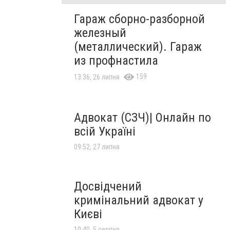
Гараж сборно-разборной
железный
(металлический). Гараж
из профнастила
159
13:36, 26 липня
Адвокат (СЗЧ)| Онлайн по
всій Україні
09:52, 27 липня
Досвідчений
кримінальний адвокат у
Києві
10:40, 5 серпня