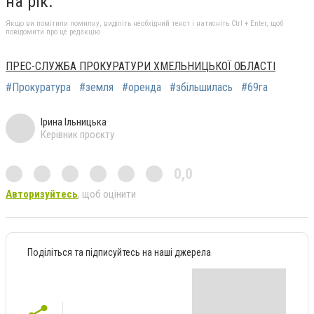
на рік.
Якщо ви помітили помилку, виділіть необхідний текст і натисніть Ctrl + Enter, щоб
повідомити про це редакцію
ПРЕС-СЛУЖБА ПРОКУРАТУРИ ХМЕЛЬНИЦЬКОЇ ОБЛАСТІ
#Прокуратура
#земля
#оренда
#збільшилась
#69га
Ірина Ільницька
Керівник проєкту
0,0
Авторизуйтесь
, щоб оцінити
Поділіться та підписуйтесь на наші джерела