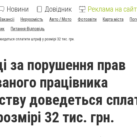
Новини
Довідник
Реклама на сайт
Вакансії
Нерухомість
Авто / Мото
Фотозвіти
Карта міста
Пог
ник
Питання-Відповідь
едеться сплатити штраф у розмірі 32 тис. грн.
ці за порушення прав
ваного працівника
ству доведеться спла
озмірі 32 тис. грн.