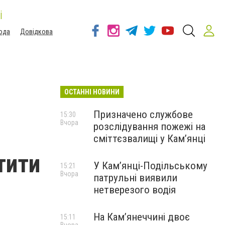
і
ода
Довідкова
ОСТАННІ НОВИНИ
Призначено службове
15:30
Вчора
розслідування пожежі на
сміттєзвалищі у Кам’янці
тити
У Кам’янці-Подільському
15:21
Вчора
патрульні виявили
нетверезого водія
На Камʼянеччині двоє
15:11