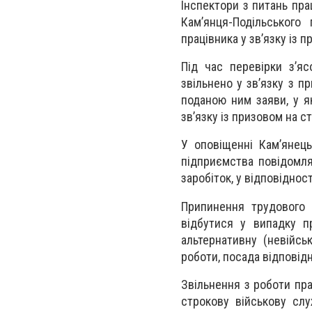
Інспектори з питань пра
Кам’янця-Подільського
працівника у зв’язку із 
Під час перевірки з’яс
звільнено у зв’язку з п
поданою ним заяви, у я
зв’язку із призовом на с
У оповіщенні Кам’янець
підприємства повідомля
заробіток, у відповіднос
Припинення трудового 
відбутися у випадку п
альтернативну (невійсь
роботи, посада відповід
Звільнення з роботи прац
строкову військову сл