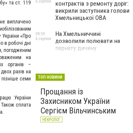
6 серпня
бу» та ст. 119
контрактів з ремонту доріг:
викрили заступника голови
Хмельницької ОВА
 не виплачено
обілізованим
На Хмельниччині
09:59
у України «Про
6 серпня
дозволили полювати на
о в робочі дні
пернату дичину
я, погодженим
новаженим на
их органів –
двох разів на
ТОП НОВИНИ
 пізніше семи
Прощання із
працю України
Захисником України
 Також сплата
Сергієм Вільчинським
а.
НЕКРОЛОГ