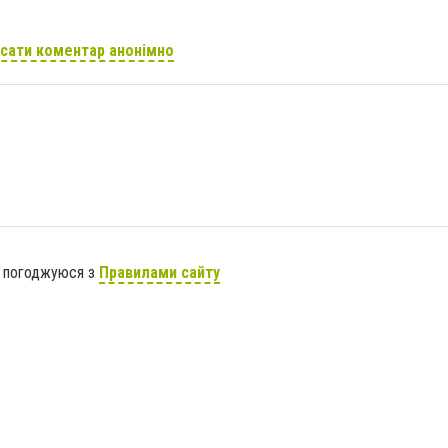
сати коментар анонімно
я погоджуюся з
Правилами сайту