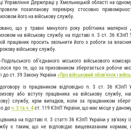
ці Управління Держпраці у Хмельницькій області на одному
 провели позапланову перевірку стосовно правомірност
призовом його на військову службу.
овано, що у травні минулого року робітника малярної 
ризовом на військову службу на підставі п. 3 ст. 36 КЗпП 
кій працівник просить звільнити його з роботи за власн
трокову військову службу.
-Подільського об’єднаного міського військового комісарі
лося про те, що за призовником зберігається робоче міс
ті до ст. 39 Закону України
«Про військовий обов’язок і війс
договору із працівником відповідно п. 3 ст. 36 КЗпП 
ризову або вступу працівника на військову службу, на
кову) службу, крім випадків, коли за працівником збері
но до
ч. 3 та ч. 4
ст. 119 КЗпП України, що має місце у даном
івника на підставі п. 3 статті 36 КЗпП України у зв’язку 
ужбу є таким, що не відповідає вищевказаним нормам, 