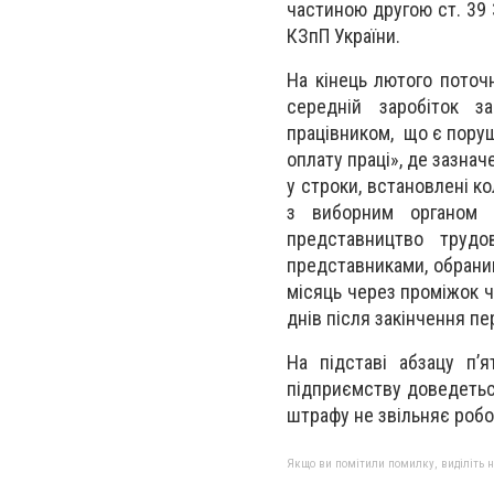
частиною другою ст. 39 
КЗпП України.
На кінець лютого поточ
середній заробіток з
працівником, що є поруше
оплату праці», де зазнач
у строки, встановлені 
з виборним органом п
представництво трудо
представниками, обрани
місяць через проміжок ч
днів після закінчення пе
На підставі абзацу п’
підприємству доведетьс
штрафу не звільняє роб
Якщо ви помітили помилку, виділіть нео