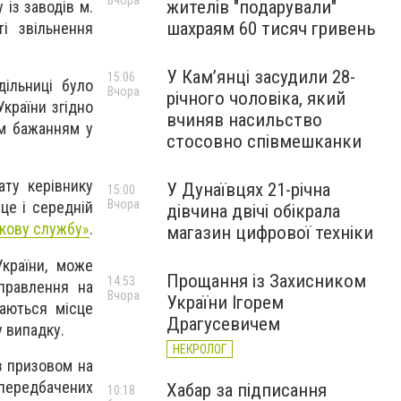
Вчора
жителів "подарували"
 із заводів м.
шахраям 60 тисяч гривень
і звільнення
У Камʼянці засудили 28-
15:06
дільниці було
Вчора
річного чоловіка, який
України згідно
вчиняв насильство
им бажанням у
стосовно співмешканки
ату керівнику
У Дунаївцях 21-річна
15:00
Вчора
це і середній
дівчина двічі обікрала
ькову службу»
.
магазин цифрової техніки
України, може
Прощання із Захисником
14:53
правлення на
Вчора
України Ігорем
гаються місце
Драгусевичем
у випадку.
НЕКРОЛОГ
із призовом на
передбачених
Хабар за підписання
10:18