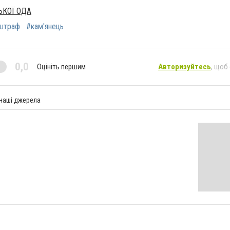
КОЇ ОДА
штраф
#кам'янець
0,0
Оцініть першим
Авторизуйтесь
, щоб
 наші джерела