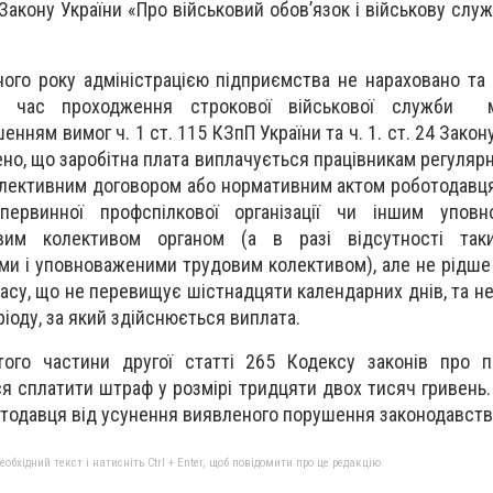
Закону України «Про військовий обов’язок і військову служ
ного року адміністрацією підприємства не нараховано та
а час проходження строкової військової служби м
нням вимог ч. 1 ст. 115 КЗпП України та ч. 1. ст. 24 Закон
ено, що заробітна плата виплачується працівникам регулярн
колективним договором або нормативним актом роботодавц
ервинної профспілкової організації чи іншим упов
вим колективом органом (а в разі відсутності так
ми і уповноваженими трудовим колективом), але не рідше 
асу, що не перевищує шістнадцяти календарних днів, та не
ріоду, за який здійснюється виплата.
ятого частини другої статті 265 Кодексу законів про 
я сплатити штраф у розмірі тридцяти двох тисяч гривень.
отодавця від усунення виявленого порушення законодавств
бхідний текст і натисніть Ctrl + Enter, щоб повідомити про це редакцію