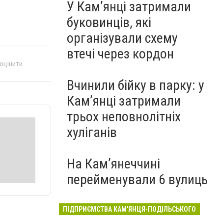
У Кам’янці затримали
буковинців, які
організували схему
втечі через кордон
 оцінити
Вчинили бійку в парку: у
Кам’янці затримали
трьох неповнолітніх
хуліганів
На Камʼянеччині
перейменували 6 вулиць
ПІДПРИЄМСТВА КАМ'ЯНЦЯ-ПОДІЛЬСЬКОГО