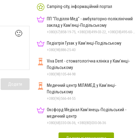
Camping-city, інформаційний портал
ПП "Поділля-Мед" - амбулаторно-поліклінічний
заклад у Кам’янці-Подільському
🙂
+380(67)858-19-75, +380(38)499-03-22, +380(38)495-60-27
Педіатрія Гузак у Кам'янці-Подільському
+380(98)886-25-40
Viva Dent - стоматологічна клініка у Кам'янці-
Подільському
+380(98)105-44-98
Додати
Медичний центр МІЛАМЕД у Кам'янці-
Подільському
+380(96)566-44-55
Оксфорд Медікал Кам’янець-Подільський -
медичний центр
+380(68)330-06-36, +380(80)030-06-36