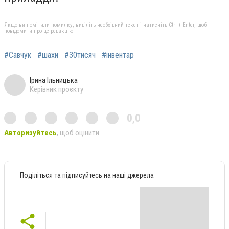
Якщо ви помітили помилку, виділіть необхідний текст і натисніть Ctrl + Enter, щоб
повідомити про це редакцію
#Савчук
#шахи
#30тисяч
#інвентар
Ірина Ільницька
Керівник проєкту
0,0
Авторизуйтесь
, щоб оцінити
Поділіться та підписуйтесь на наші джерела