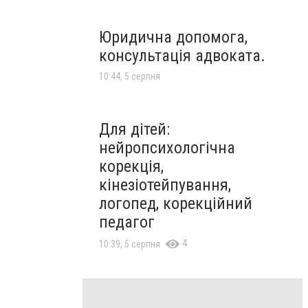
Юридична допомога,
консультація адвоката.
10:44, 5 серпня
Для дітей:
нейропсихологічна
корекція,
кінезіотейпування,
логопед, корекційний
педагог
4
10:39, 5 серпня