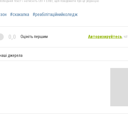
бхідний текст і натисніть Ctrl + Enter, щоб повідомити про це редакцію
езон
#скакалка
#реабілітаційнийколедж
0,0
Оцініть першим
Авторизируйтесь
, ч
 наші джерела