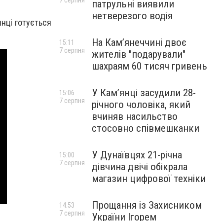
7 серпня
патрульні виявили
нетверезого водія
янці готується
На Камʼянеччині двоє
15:11
7 серпня
жителів "подарували"
шахраям 60 тисяч гривень
У Камʼянці засудили 28-
15:06
7 серпня
річного чоловіка, який
вчиняв насильство
стосовно співмешканки
У Дунаївцях 21-річна
15:00
7 серпня
дівчина двічі обікрала
магазин цифрової техніки
Прощання із Захисником
14:53
7 серпня
України Ігорем