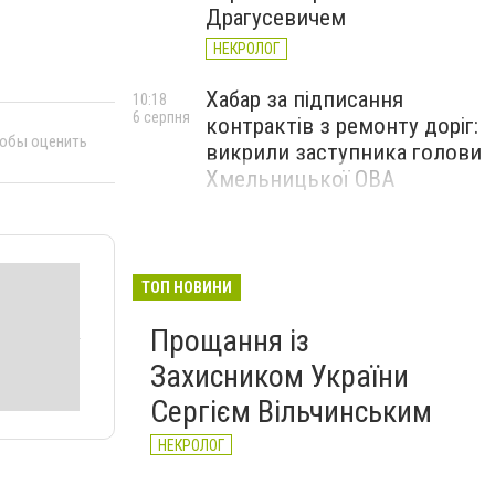
Драгусевичем
НЕКРОЛОГ
Хабар за підписання
10:18
6 серпня
контрактів з ремонту доріг:
тобы оценить
викрили заступника голови
Хмельницької ОВА
ТОП НОВИНИ
Прощання із
Захисником України
Сергієм Вільчинським
НЕКРОЛОГ