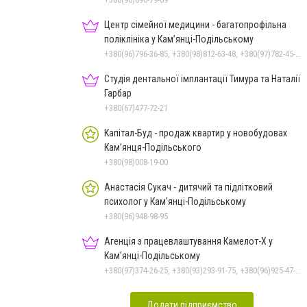
Центр сімейної медицини - багатопрофільна
поліклініка у Кам’янці-Подільському
+380(96)796-36-85, +380(98)812-63-48, +380(97)782-45-70
Студія дентальної імплантації Тимура та Наталії
Гарбар
+380(67)477-72-21
Капітал-Буд - продаж квартир у новобудовах
Кам’янця-Подільського
+380(98)008-19-00
Анастасія Сукач - дитячий та підлітковий
психолог у Кам'янці-Подільському
+380(96)948-98-95
Агенція з працевлаштування Камелот-Х у
Кам’янці-Подільському
+380(97)374-26-25, +380(93)293-91-75, +380(96)925-47-71, +380(73)327-54-83
Додати підприємство