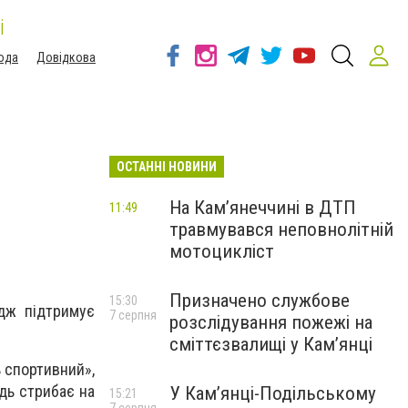
і
ода
Довідкова
ОСТАННІ НОВИНИ
На Кам’янеччині в ДТП
11:49
травмувався неповнолітній
мотоцикліст
Призначено службове
15:30
едж підтримує
7 серпня
розслідування пожежі на
сміттєзвалищі у Кам’янці
 спортивний»,
дь стрибає на
У Кам’янці-Подільському
15:21