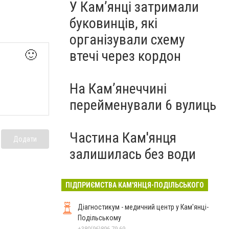
У Кам’янці затримали
буковинців, які
організували схему
втечі через кордон
🙂
На Камʼянеччині
перейменували 6 вулиць
Частина Кам'янця
Додати
залишилась без води
ПІДПРИЄМСТВА КАМ'ЯНЦЯ-ПОДІЛЬСЬКОГО
Діагностикум - медичний центр у Кам'янці-
Подільському
+380(96)896-79-69