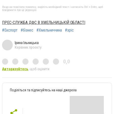
Якщо ви помітили помилку, виділіть необхідний текст і натисніть Ctrl + Enter, щоб
повідомити про це редакцію
ПРЕС-СЛУЖБА ДФС В ХМЕЛЬНИЦЬКІЙ ОБЛАСТІ
#Експорт
#бізнес
#Хмельниччина
#зріс
Ірина Ільницька
Керівник проєкту
0,0
Авторизуйтесь
, щоб оцінити
Поділіться та підписуйтесь на наші джерела