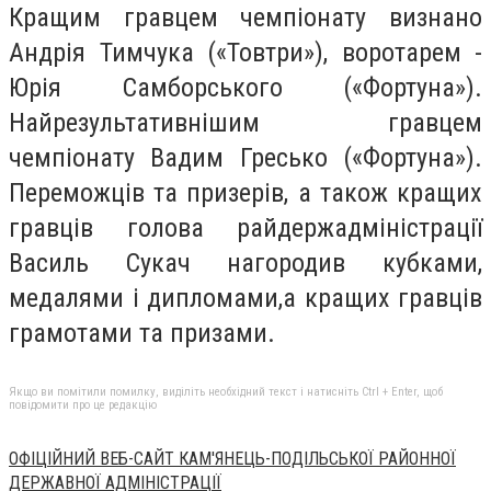
Кращим гравцем чемпіонату визнано
Андрія Тимчука («Товтри»), воротарем -
Юрія Самборського («Фортуна»).
Найрезультативнішим гравцем
чемпіонату Вадим Гресько («Фортуна»).
Переможців та призерів, а також кращих
гравців голова райдержадміністрації
Василь Сукач нагородив кубками,
медалями і дипломами,а кращих гравців
грамотами та призами.
Якщо ви помітили помилку, виділіть необхідний текст і натисніть Ctrl + Enter, щоб
повідомити про це редакцію
ОФІЦІЙНИЙ ВЕБ-САЙТ КАМ'ЯНЕЦЬ-ПОДІЛЬСЬКОЇ РАЙОННОЇ
ДЕРЖАВНОЇ АДМІНІСТРАЦІЇ