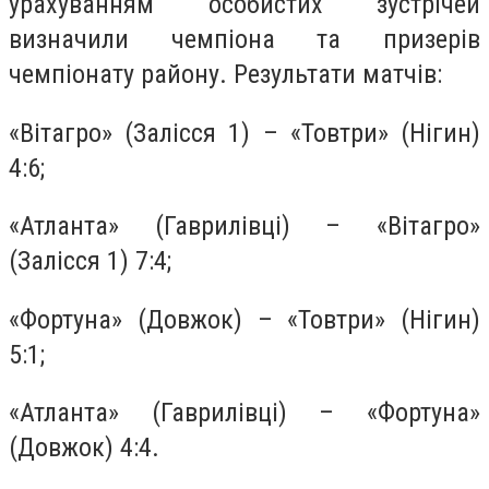
урахуванням особистих зустрічей
визначили чемпіона та призерів
чемпіонату району. Результати матчів:
«Вітагро» (Залісся 1) – «Товтри» (Нігин)
4:6;
«Атланта» (Гаврилівці) – «Вітагро»
(Залісся 1) 7:4;
«Фортуна» (Довжок) – «Товтри» (Нігин)
5:1;
«Атланта» (Гаврилівці) – «Фортуна»
(Довжок) 4:4.