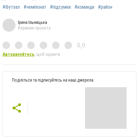
#Футзал
#чемпіонат
#підсумки
#команди
#район
Ірина Ільницька
Керівник проєкту
0,0
Авторизуйтесь
, щоб оцінити
Поділіться та підписуйтесь на наші джерела