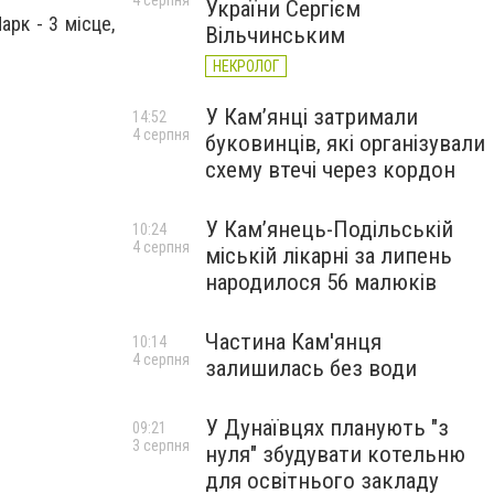
4 серпня
України Сергієм
арк - 3 місце,
Вільчинським
НЕКРОЛОГ
У Кам’янці затримали
14:52
4 серпня
буковинців, які організували
схему втечі через кордон
У Кам’янець-Подільській
10:24
4 серпня
міській лікарні за липень
народилося 56 малюків
Частина Кам'янця
10:14
4 серпня
залишилась без води
У Дунаївцях планують "з
09:21
3 серпня
нуля" збудувати котельню
для освітнього закладу