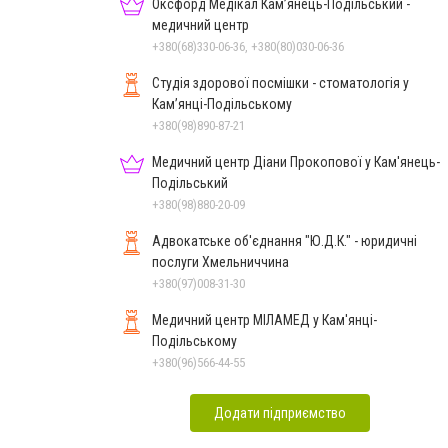
Оксфорд Медікал Кам’янець-Подільський -
медичний центр
+380(68)330-06-36, +380(80)030-06-36
Студія здорової посмішки - стоматологія у
Кам’янці-Подільському
+380(98)890-87-21
Медичний центр Діани Прокопової у Кам'янець-
Подільський
+380(98)880-20-09
Адвокатське об'єднання "Ю.Д.К." - юридичні
послуги Хмельниччина
+380(97)008-31-30
Медичний центр МІЛАМЕД у Кам'янці-
Подільському
+380(96)566-44-55
Додати підприємство