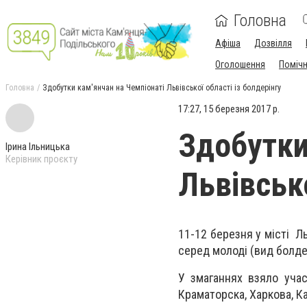
Головна
Афіша
Дозвілля
Оголошення
Поміч
Головна
Здобутки кам'янчан на Чемпіонаті Львівської області із болдерінгу
17:27, 15 березня 2017 р.
Здобутки
Ірина Ільницька
Керівник проєкту
Львівсько
11-12 березня у місті Л
серед молоді (вид болдер
У змаганнях взяло участ
Краматорска, Харкова, К