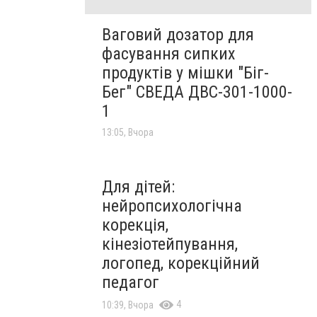
Ваговий дозатор для
фасування сипких
продуктів у мішки "Біг-
Бег" СВЕДА ДВС-301-1000-
1
13:05, Вчора
Для дітей:
нейропсихологічна
корекція,
кінезіотейпування,
логопед, корекційний
педагог
4
10:39, Вчора