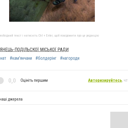
бхідний текст і натисніть Ctrl + Enter, щоб повідомити про це редакцію
'ЯНЕЦЬ-ПОДІЛЬСКОЇ МІСЬКОЇ РАДИ
онат
#кам'янчани
#болдерінг
#нагороди
0,0
Оцініть першим
Авторизируйтесь
, ч
 наші джерела