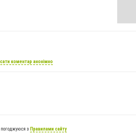
сати коментар анонімно
я погоджуюся з
Правилами сайту