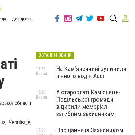
і
ода
Довідкова
ОСТАННІ НОВИНИ
аті
На Камʼянеччині зупинили
13:20
Вчора
п'яного водія Audi
у
У старостаті Кам’янець-
12:20
Вчора
Подільської громади
вської області
відкрили меморіал
загиблим захисникам
а, Чернівців,
Прощання із Захисником
15:08