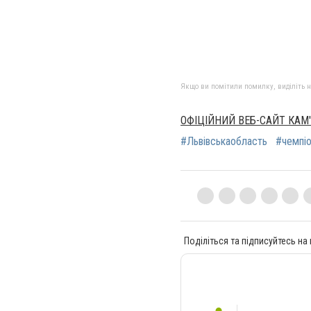
Якщо ви помітили помилку, виділіть нео
ОФІЦІЙНИЙ ВЕБ-САЙТ КАМ
#Львівськаобласть
#чемпі
Поділіться та підписуйтесь на