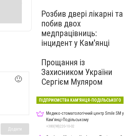
Розбив двері лікарні та
побив двох
медпрацівниць:
інцидент у Кам'янці
Прощання із
Захисником України
🙂
Сергієм Муляром
ПІДПРИЄМСТВА КАМ'ЯНЦЯ-ПОДІЛЬСЬКОГО
Медико-стоматологічний центр Smile SM у
Кам’янці-Подільському
+380(98)220-10-02
Додати