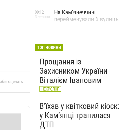
На Камʼянеччині
09:12
3 серпня
перейменували 6 вулиць
ТОП НОВИНИ
Прощання із
Захисником України
Віталієм Івановим
тобы оценить
НЕКРОЛОГ
Вʼїхав у квітковий кіоск:
у Камʼянці трапилася
ДТП