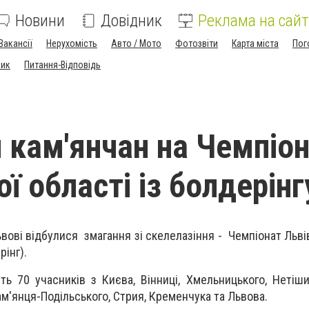
Новини
Довідник
Реклама на сайт
Вакансії
Нерухомість
Авто / Мото
Фотозвіти
Карта міста
Пог
ник
Питання-Відповідь
 кам'янчан на Чемпіон
ї області із болдерінг
ьвові відбулися змагання зі скелелазіння - Чемпіонат Льві
інг).
ь 70 учасників з Києва, Вінниці, Хмельницького, Нетішин
ам'янця-Подільського, Стрия, Кременчука та Львова.