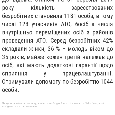
року кількість зареєстрованих
безробітних становила 1181 особа, в тому
числі 128 учасників АТО, 6осіб з числа
внутрішньо переміщених осіб з районів
проведення АТО. Серед безробітних 42%
складали жінки, 36 % – молодь віком до
35 років, майже кожен третій належав до
осіб, які мають додаткові гарантії щодо
сприяння у працевлаштуванні.
Отримували допомогу по безробіттю 1044
особи.
Якщо ви помітили помилку, виділіть необхідний текст і натисніть Ctrl + Enter, щоб
повідомити про це редакцію