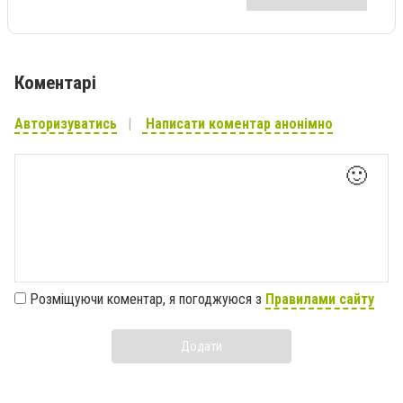
Коментарі
Авторизуватись
Написати коментар анонімно
🙂
Розміщуючи коментар, я погоджуюся з
Правилами сайту
Додати