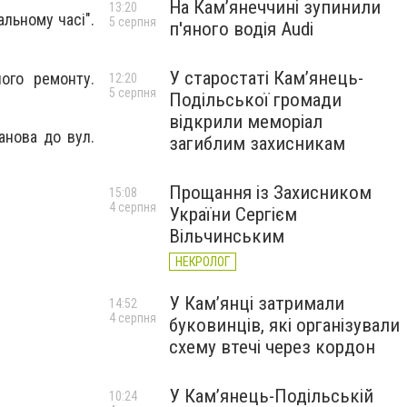
На Камʼянеччині зупинили
13:20
льному часі".
5 серпня
п'яного водія Audi
У старостаті Кам’янець-
ого ремонту.
12:20
5 серпня
Подільської громади
відкрили меморіал
анова до вул.
загиблим захисникам
Прощання із Захисником
15:08
4 серпня
України Сергієм
Вільчинським
НЕКРОЛОГ
У Кам’янці затримали
14:52
4 серпня
буковинців, які організували
схему втечі через кордон
У Кам’янець-Подільській
10:24