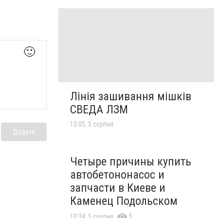
🙂
Лінія зашивання мішків
СВЕДА ЛЗМ
13:05, 5 серпня
Додати
Четыре причины купить
автобетононасос и
запчасти в Киеве и
Каменец Подольском
5
10:34, 5 серпня