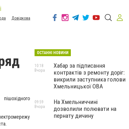
і
ода
Довідкова
ОСТАННІ НОВИНИ
ряд
Хабар за підписання
10:18
Вчора
контрактів з ремонту доріг:
викрили заступника голови
Хмельницької ОВА
 пішохідного
На Хмельниччині
09:59
Вчора
дозволили полювати на
пернату дичину
електромережу
та.