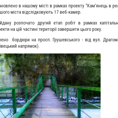
новлено в нашому місті в рамках проекту "Кам'янець в реа
ашого міста відслідковують 17 веб-камер.
йдану розпочато другий етап робіт в рамках капітальн
кти на цій частині території завершити цього року.
ено бордюри на просп. Грушевського - від вул. Драгом
івецький напрямок).