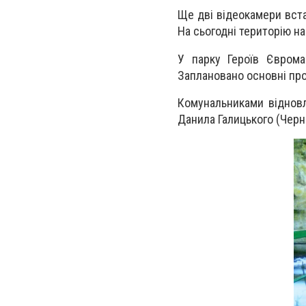
Ще дві відеокамери вста
На сьогодні територію н
У парку Героїв Єврома
Заплановано основні прое
Комунальниками відновл
Данила Галицького (Черн