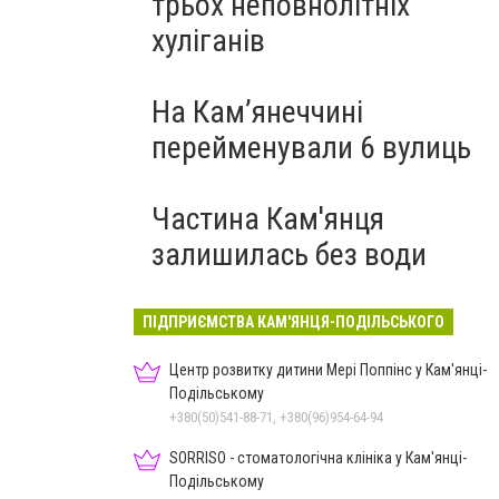
трьох неповнолітніх
хуліганів
На Камʼянеччині
перейменували 6 вулиць
Частина Кам'янця
залишилась без води
ПІДПРИЄМСТВА КАМ'ЯНЦЯ-ПОДІЛЬСЬКОГО
Центр розвитку дитини Мері Поппінс у Кам'янці-
Подільському
+380(50)541-88-71, +380(96)954-64-94
SORRISO - стоматологічна клініка у Кам'янці-
Подільському