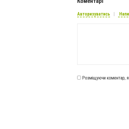
Коментарі
Авторизуватись
Напи
Розміщуючи коментар, 