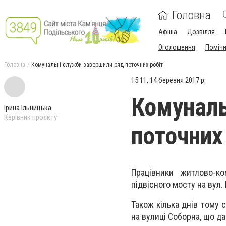
Головна
Афіша
Дозвілля
Оголошення
Поміч
Головна
Комунальні служби завершили ряд поточних робіт
15:11, 14 березня 2017 р.
Комуналь
Ірина Ільницька
Керівник проєкту
поточних
Працівники житлово-к
підвісного мосту на вул.
Також кілька днів тому 
на вулиці Соборна, що д