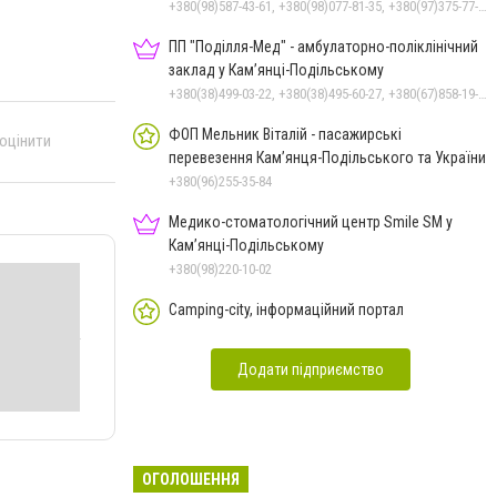
+380(98)587-43-61, +380(98)077-81-35, +380(97)375-77-72, +380(97)982-31-07
ПП "Поділля-Мед" - амбулаторно-поліклінічний
заклад у Кам’янці-Подільському
+380(38)499-03-22, +380(38)495-60-27, +380(67)858-19-75
ФОП Мельник Віталій - пасажирські
 оцінити
перевезення Кам’янця-Подільського та України
+380(96)255-35-84
Медико-стоматологічний центр Smile SM у
Кам’янці-Подільському
+380(98)220-10-02
Camping-city, інформаційний портал
Додати підприємство
ОГОЛОШЕННЯ