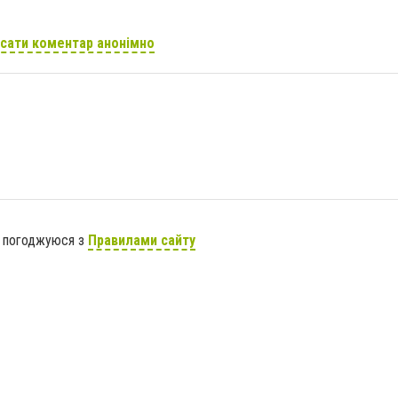
сати коментар анонімно
я погоджуюся з
Правилами сайту