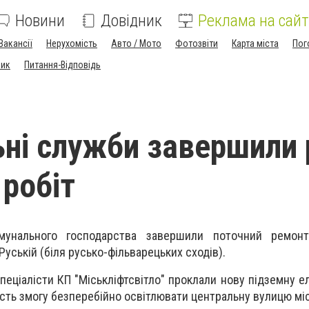
Новини
Довідник
Реклама на сайт
Вакансії
Нерухомість
Авто / Мото
Фотозвіти
Карта міста
Пог
ник
Питання-Відповідь
ні служби завершили 
 робіт
омунального господарства завершили поточний ремонт
 Руській (біля русько-фільварецьких сходів).
спеціалісти КП "Міськліфтсвітло" проклали нову підземну 
асть змогу безперебійно освітлювати центральну вулицю міс