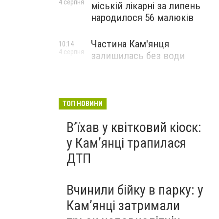
4 серпня
міській лікарні за липень
народилося 56 малюків
Частина Кам'янця
10:14
4 серпня
залишилась без води
ТОП НОВИНИ
Вʼїхав у квітковий кіоск:
у Камʼянці трапилася
ДТП
Вчинили бійку в парку: у
Кам’янці затримали