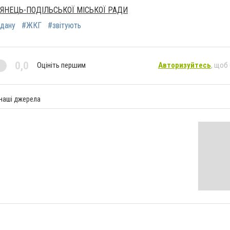
'ЯНЕЦЬ-ПОДІЛЬСЬКОЇ МІСЬКОЇ РАДИ
дану
#ЖКГ
#звітують
0,0
Оцініть першим
Авторизуйтесь
, щоб
 наші джерела