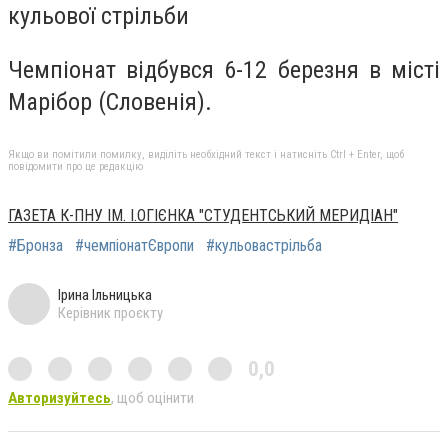
кульової стрільби
Чемпіонат відбувся 6-12 березня в місті
Марібор (Словенія).
Якщо ви помітили помилку, виділіть необхідний текст і натисніть Ctrl + Enter, щоб
повідомити про це редакцію
ГАЗЕТА К-ПНУ ІМ. І.ОГІЄНКА "СТУДЕНТСЬКИЙ МЕРИДІАН"
#Бронза
#чемпіонатЄвропи
#кульовастрільба
Ірина Ільницька
Керівник проєкту
0,0
Авторизуйтесь
, щоб оцінити