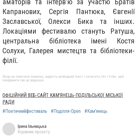
аматорів та інтерв’ю за участю Братів
Капранових, Сергія Пантюка, Євгенії
Заславської, Олекси Бика та інших.
Локаціями фестивалю стануть Ратуша,
центральна бібліотека імені Костя
Солухи, Галерея мистецтв та бібліотеки-
філії.
Якщо ви помітили помилку, виділіть необхідний текст і натисніть Ctrl + Enter, щоб
повідомити про це редакцію
ОФІЦІЙНИЙ ВЕБ-САЙТ КАМ'ЯНЕЦЬ-ПОДІЛЬСЬКОЇ МІСЬКОЇ
РАДИ
#Поетичнийфестиваль
#Поділля-Open
#Кам'янець
Ірина Ільницька
Керівник проєкту