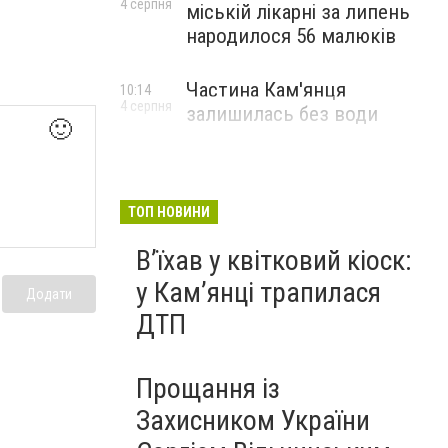
4 серпня
міській лікарні за липень
народилося 56 малюків
Частина Кам'янця
10:14
4 серпня
залишилась без води
🙂
ТОП НОВИНИ
Вʼїхав у квітковий кіоск:
у Камʼянці трапилася
Додати
ДТП
Прощання із
Захисником України