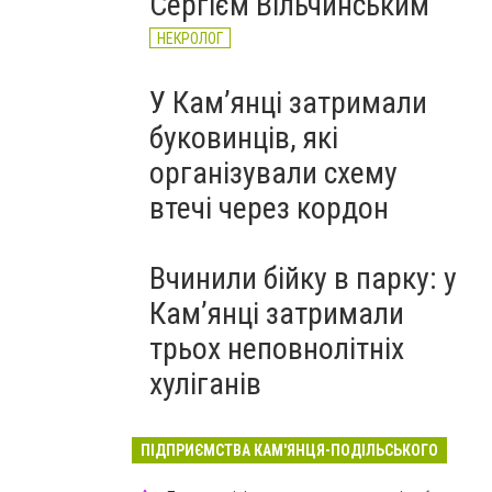
Сергієм Вільчинським
НЕКРОЛОГ
У Кам’янці затримали
буковинців, які
організували схему
втечі через кордон
Вчинили бійку в парку: у
Кам’янці затримали
трьох неповнолітніх
хуліганів
ПІДПРИЄМСТВА КАМ'ЯНЦЯ-ПОДІЛЬСЬКОГО