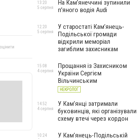
На Камʼянеччині зупинили
13:20
5 серпня
п'яного водія Audi
У старостаті Кам’янець-
12:20
5 серпня
Подільської громади
відкрили меморіал
 оцінити
загиблим захисникам
Прощання із Захисником
15:08
4 серпня
України Сергієм
Вільчинським
НЕКРОЛОГ
У Кам’янці затримали
14:52
4 серпня
буковинців, які організували
схему втечі через кордон
У Кам’янець-Подільській
10:24