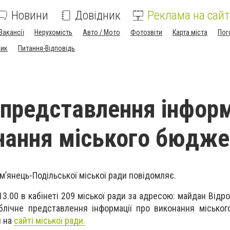
Новини
Довідник
Реклама на сайт
Вакансії
Нерухомість
Авто / Мото
Фотозвіти
Карта міста
Пог
ник
Питання-Відповідь
 представлення інформ
нання міського бюдже
м’янець-Подільської міської ради повідомляє.
13.00 в кабінеті 209 міської ради за адресою: майдан Відр
блічне представлення інформації про виконання місько
я на
сайті міської ради.