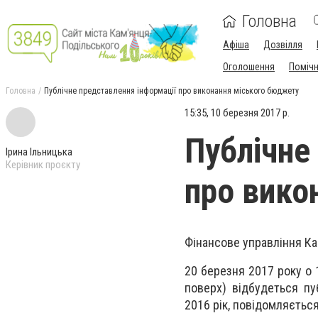
Головна
Афіша
Дозвілля
Оголошення
Поміч
Головна
Публічне представлення інформації про виконання міського бюджету
15:35, 10 березня 2017 р.
Публічне
Ірина Ільницька
Керівник проєкту
про вико
Фінансове управління Ка
20 березня 2017 року о 
поверх) відбудеться пу
2016 рік, повідомляєтьс