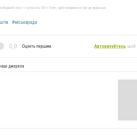
бхідний текст і натисніть Ctrl + Enter, щоб повідомити про це редакцію
штів
#міськарада
0,0
Оцініть першим
Авторизуйтесь
, щоб
 наші джерела