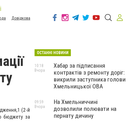
і
ода
Довідкова
ОСТАННІ НОВИНИ
ації
Хабар за підписання
10:18
Вчора
контрактів з ремонту доріг:
ту
викрили заступника голови
Хмельницької ОВА
На Хмельниччині
09:59
Вчора
дозволили полювати на
одження,1 (2-й
пернату дичину
го бюджету за