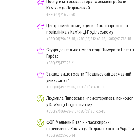
Послуги мініекскаватора та земляні роботи
Кам'янець-Подільський
+380(67)716-75-60
Центр сімейної медицини - багатопрофільна
поліклініка у Кам’янці-Подільському
+380(96)796-36-85, +380(98)812-63-48, +380(97)782-45-70
Студія дентальної імплантації Тимура та Наталії
Гарбар
+380(67)477-72-21
Заклад вищої освіти "Подільський державний
університет"
+380(38)497-62-85, +380(38)496-83-88
Людмила Липовська - психотерапевт, психолог
у Кам'янці-Подільському
+380(97)066-83-61, +380(63)351-25-18
ФОП Мельник Віталій - пасажирські
перевезення Кам’янця-Подільського та України
+380(96)255-35-84