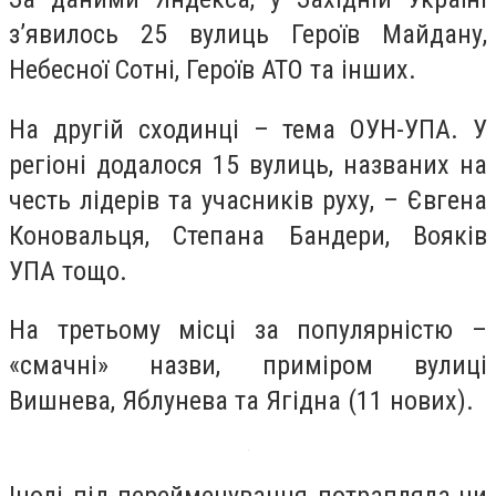
з’явилось 25 вулиць Героїв Майдану,
Небесної Сотні, Героїв АТО та інших.
На другій сходинці – тема ОУН-УПА. У
регіоні додалося 15 вулиць, названих на
честь лідерів та учасників руху, – Євгена
Коновальця, Степана Бандери, Вояків
УПА тощо.
На третьому місці за популярністю –
«смачні» назви, приміром вулиці
Вишнева, Яблунева та Ягідна (11 нових).
Іноді під перейменування потрапляла чи