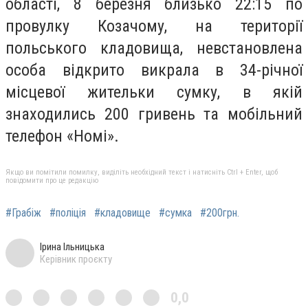
області, 8 березня близько 22:15 по
провулку Козачому, на території
польського кладовища, невстановлена
особа відкрито викрала в 34-річної
місцевої жительки сумку, в якій
знаходились 200 гривень та мобільний
телефон «Номі».
Якщо ви помітили помилку, виділіть необхідний текст і натисніть Ctrl + Enter, щоб
повідомити про це редакцію
#Грабіж
#поліція
#кладовище
#сумка
#200грн.
Ірина Ільницька
Керівник проєкту
0,0