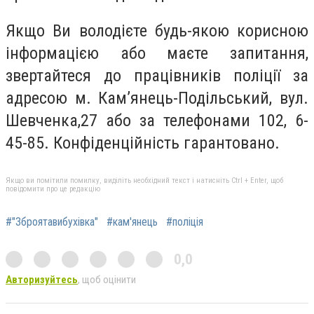
Якщо Ви володієте будь-якою корисною
інформацією або маєте запитання,
звертайтеся до працівників поліції за
адресою м. Кам’янець-Подільський, вул.
Шевченка,27 або за телефонами 102, 6-
45-85. Конфіденційність гарантовано.
Якщо ви помітили помилку, виділіть необхідний текст і натисніть Ctrl + Enter, щоб
повідомити про це редакцію
#"Зброятавибухівка"
#кам'янець
#поліція
0,0
Авторизуйтесь
, щоб оцінити