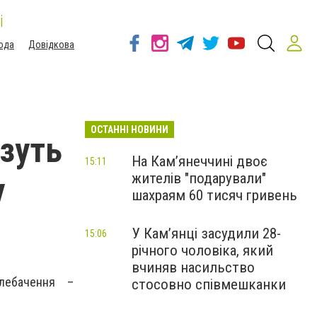
і
ода
Довідкова
ОСТАННІ НОВИНИ
езуть
На Камʼянеччині двоє
15:11
жителів "подарували"
у
шахраям 60 тисяч гривень
У Камʼянці засудили 28-
15:06
річного чоловіка, який
вчиняв насильство
лебачення –
стосовно співмешканки