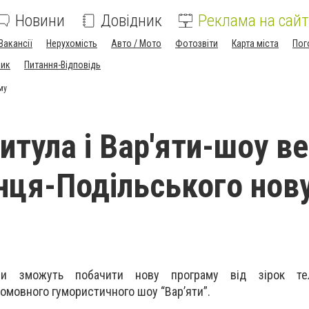
Новини
Довідник
Реклама на сайт
Вакансії
Нерухомість
Авто / Мото
Фотозвіти
Карта міста
Пог
ник
Питання-Відповідь
му
итула і Вар'яти-шоу в
нця-Подільського нов
ни зможуть побачити нову програму від зірок те
омовного гумористичного шоу “Вар’яти”.