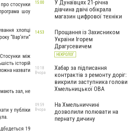
У Дунаївцях 21-річна
15:00
, про стосунки
дівчина двічі обікрала
програма шоу
магазин цифрової техніки
ування хлопці
Прощання із Захисником
14:53
року “Вар
’
яти”
України Ігорем
Драгусевичем
НЕКРОЛОГ
. Стосунки між
ьшість історій
Хабар за підписання
10:18
можна назвати
Вчора
контрактів з ремонту доріг:
викрили заступника голови
Хмельницької ОВА
имають зал, не
На Хмельниччині
09:59
кати у публіки
Вчора
дозволили полювати на
ула.
пернату дичину
відбудеться 19