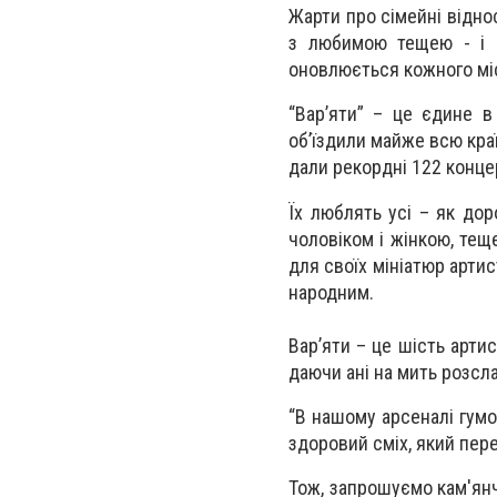
Жарти про сімейні відно
з любимою тещею - і ц
оновлюється кожного міс
“Вар’яти” – це єдине в
об’їздили майже всю краї
дали рекордні 122 конце
Їх люблять усі – як дор
чоловіком і жінкою, теще
для своїх мініатюр арти
народним.
Вар’яти – це шість арти
даючи ані на мить розсл
“В нашому арсеналі гумор
здоровий сміх, який пере
Тож, запрошуємо кам'янч