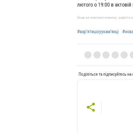
лютого о 19:00 в актовій
Якщо ви помітили помилку, виділіть нео
#вар'ятишоуукам'янці
#нов
Поділіться та підписуйтесь на