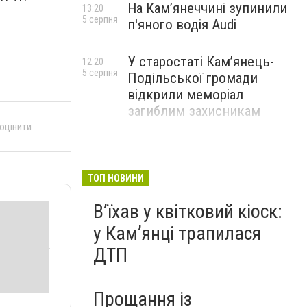
На Камʼянеччині зупинили
13:20
5 серпня
п'яного водія Audi
У старостаті Кам’янець-
12:20
5 серпня
Подільської громади
відкрили меморіал
загиблим захисникам
 оцінити
ТОП НОВИНИ
Вʼїхав у квітковий кіоск:
у Камʼянці трапилася
ДТП
Прощання із