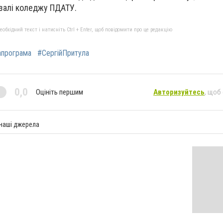
 залі коледжу ПДАТУ.
бхідний текст і натисніть Ctrl + Enter, щоб повідомити про це редакцію
апрограма
#СергійПритула
0,0
Оцініть першим
Авторизуйтесь
, щоб
 наші джерела