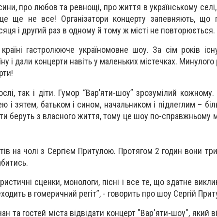
сини, про любов та ревнощі, про життя в українському селі
е ще не все! Організатори концерту запевняють, що 
яця і другий раз в одному й тому ж місті не повторюється.
 країні гастролююче україномовне шоу. За сім років існ
ну і дали концерти навіть у маленьких містечках. Минулого 
рти!
ослі, так і діти. Гумор “Вар’яти-шоу” зрозумілий кожному
ю і зятем, батьком і сином, начальником і підлеглим – біл
сти беруть з власного життя, тому це шоу по-справжньому 
стів на чолі з Сергієм Притулою. Протягом 2 годин вони тр
абитись.
истичні сценки, монологи, пісні і все те, що здатне викли
ходить в гомеричний регіт”, - говорить про шоу Сергій Прит
ан та гостей міста відвідати концерт "Вар'яти-шоу", який 