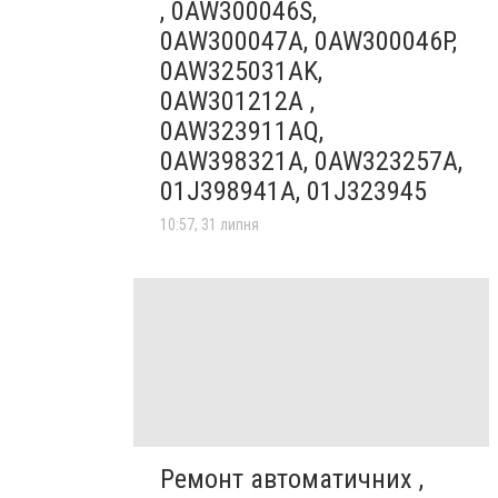
, 0AW300046S,
0AW300047A, 0AW300046P,
0AW325031AK,
0AW301212A ,
0AW323911AQ,
0AW398321A, 0AW323257A,
01J398941A, 01J323945
10:57, 31 липня
Ремонт автоматичних ,