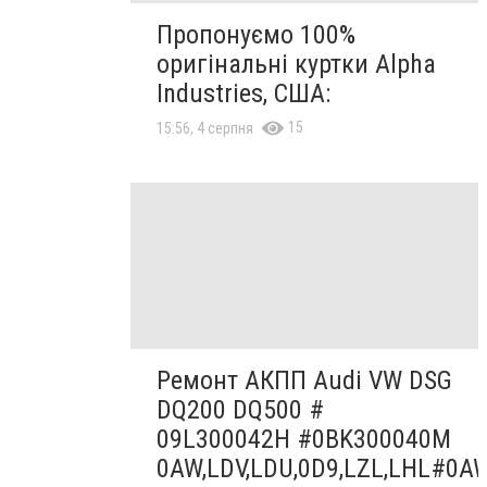
Пропонуємо 100%
оригінальні куртки Alpha
Industries, США:
15
15:56, 4 серпня
Ремонт АКПП Audi VW DSG
DQ200 DQ500 #
09L300042H #0BK300040M
0AW,LDV,LDU,0D9,LZL,LHL#0A