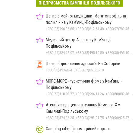
ПІДПРИЄМСТВА КАМ'ЯНЦЯ-ПОДІЛЬСЬКОГО
Центр сімейної медицини - багатопрофільна
поліклініка у Кам’янці-Подільському
+380(96)796-36-85, +380(98)812-63-48, +380(97)782-45-70
Медичний центр Атланта у Кам’янці-
Подільському
+380(67)384-12-07, +380(38)495-10-80, +380(38)495-10-70
Центр відновлення здоров'я На Соборній
+380(38)493-93-41, +380(67)853-55-10
МОРЕ-МОРЕ - туристична фірма у Кам’янці-
Подільському
+380(68)118-82-77, +380(98)994-11-24, +380(68)882-38-28
Агенція з працевлаштування Камелот-Х у
Кам’янці-Подільському
+380(97)374-26-25, +380(93)293-91-75, +380(96)925-47-71, +380(73)327-54-83
Camping-city, інформаційний портал