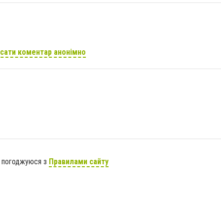
сати коментар анонімно
я погоджуюся з
Правилами сайту