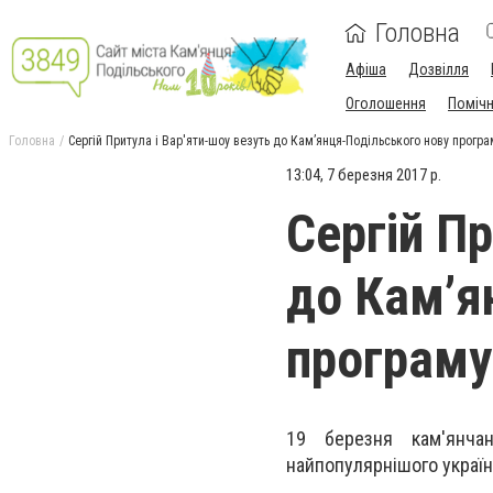
Головна
Афіша
Дозвілля
Оголошення
Поміч
Головна
Сергій Притула і Вар'яти-шоу везуть до Кам’янця-Подільського нову програ
13:04, 7 березня 2017 р.
Сергій Пр
до Кам’я
програму
19 березня кам'янча
найпопулярнішого україн