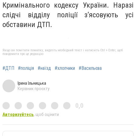
Кримінального кодексу України. Наразі
слідчі відділу поліції з’ясовують усі
обставини ДТП.
Якщо ви помітили помилку, виділіть необхідний текст і натисніть Ctrl + Enter, щоб
повідомити про це редакцію
#ДТП
#поліція
#наїзд
#хлопчики
#Васильєва
Ірина Ільницька
Керівник проєкту
0,0
Авторизуйтесь
, щоб оцінити