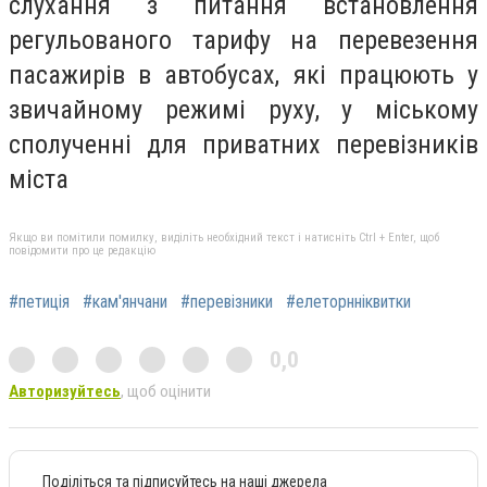
слухання з питання встановлення
регульованого тарифу на перевезення
пасажирів в автобусах, які працюють у
звичайному режимі руху, у міському
сполученні для приватних перевізників
міста
Якщо ви помітили помилку, виділіть необхідний текст і натисніть Ctrl + Enter, щоб
повідомити про це редакцію
#петиція
#кам'янчани
#перевізники
#елеторнніквитки
0,0
Авторизуйтесь
, щоб оцінити
Поділіться та підписуйтесь на наші джерела