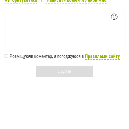
Авторизуватись
Написати коментар анонімно
🙂
Розміщуючи коментар, я погоджуюся з
Правилами сайту
Додати