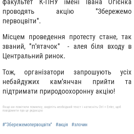
факультет К-ПНУ імені Івана Огієнка
проводять акцію "Збережемо
первоцвіти".
Місцем проведення протесту стане, так
званий, "п'ятачок" - алея біля входу в
Центральний ринок.
Тож, організатори запрошують усіх
небайдужих кам'янчан прийти та
підтримати природоохоронну акцію!
Якщо ви помітили помилку, виділіть необхідний текст і натисніть Ctrl + Enter, щоб
повідомити про це редакцію
#"Збережемопервоцвіти"
#акція
#злочин