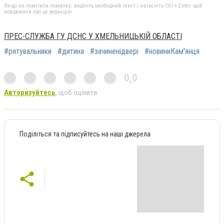
Якщо ви помітили помилку, виділіть необхідний текст і натисніть Ctrl + Enter, щоб
повідомити про це редакцію
ПРЕС-СЛУЖБА ГУ ДСНС У ХМЕЛЬНИЦЬКІЙ ОБЛАСТІ
#рятувальники
#дитина
#зачиненідвері
#новиниКам'янця
0,0
Авторизуйтесь
, щоб оцінити
Поділіться та підписуйтесь на наші джерела