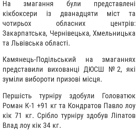
На змагання були представлені
кікбоксери із дванадцяти міст та
чотирьох обласних центрів:
Закарпатська, Чернівецька, Хмельницька
та Львівська області.
Камянець-Подільський на змаганнях
представили вихованці ДЮСШ №2, які
зуміли вибороти призові місця.
Першість турніру здобули Головатюк
Роман К-1 +91 кг та Кондратов Павло лоу
кік 71 кг. Срібло турніру здобув Ліпатов
Влад лоу кік 34 кг.