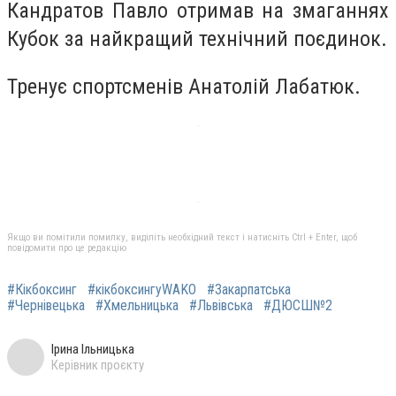
Кандратов Павло отримав на змаганнях
Кубок за найкращий технічний поєдинок.
Тренує спортсменів Анатолій Лабатюк.
Якщо ви помітили помилку, виділіть необхідний текст і натисніть Ctrl + Enter, щоб
повідомити про це редакцію
#Кікбоксинг
#кікбоксингуWAKO
#Закарпатська
#Чернівецька
#Хмельницька
#Львівська
#ДЮСШ№2
Ірина Ільницька
Керівник проєкту