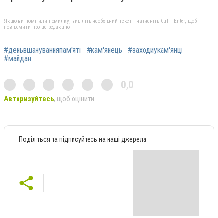
Якщо ви помітили помилку, виділіть необхідний текст і натисніть Ctrl + Enter, щоб
повідомити про це редакцію
#деньвшануванняпам'яті
#кам'янець
#заходиукам'янці
#майдан
0,0
Авторизуйтесь
, щоб оцінити
Поділіться та підписуйтесь на наші джерела