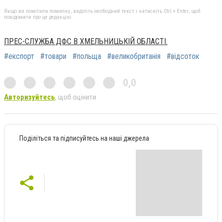
Якщо ви помітили помилку, виділіть необхідний текст і натисніть Ctrl + Enter, щоб
повідомити про це редакцію
ПРЕС-СЛУЖБА ДФС В ХМЕЛЬНИЦЬКІЙ ОБЛАСТІ.
#експорт
#товари
#польща
#великобританія
#відсоток
0,0
Авторизуйтесь
, щоб оцінити
Поділіться та підписуйтесь на наші джерела