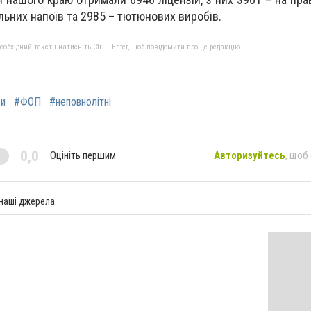
ольних напоїв та 2985 – тютюнових виробів.
бхідний текст і натисніть Ctrl + Enter, щоб повідомити про це редакцію
зи
#ФОП
#неповнолітні
0,0
Оцініть першим
Авторизуйтесь
, щоб
 наші джерела