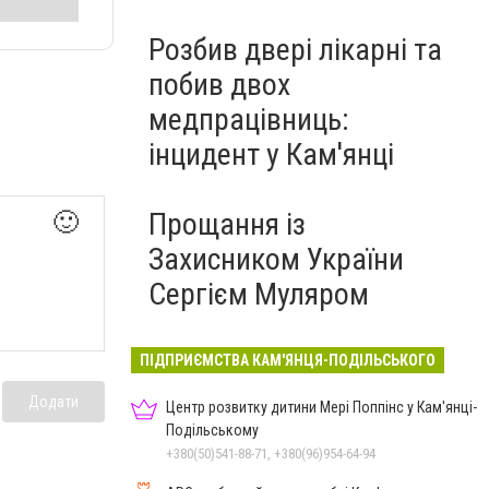
Розбив двері лікарні та
побив двох
медпрацівниць:
інцидент у Кам'янці
Прощання із
🙂
Захисником України
Сергієм Муляром
ПІДПРИЄМСТВА КАМ'ЯНЦЯ-ПОДІЛЬСЬКОГО
Додати
Центр розвитку дитини Мері Поппінс у Кам'янці-
Подільському
+380(50)541-88-71, +380(96)954-64-94