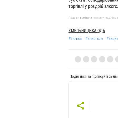
торгівлі у роздріб алког
Якщо ви помітили помилку, виділіть нео
ХМЕЛЬНИЦЬКА ОДА
#тютюн
#алкоголь
#акци
Поділіться та підписуйтесь на