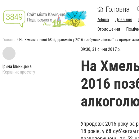
Головна
Афіша
Дозвілля
Оголошення
Поміч
Головна
На Хмельниччині 68 підприємців у 2016 позбулись ліцензії за продаж алк
09:30, 31 січня 2017 р.
На Хмель
Ірина Ільницька
Керівник проєкту
2016 поз
алкоголю
Упродовж 2016 року за р
18 років, у 68 суб‘єктам
правопорушень, то 52 н