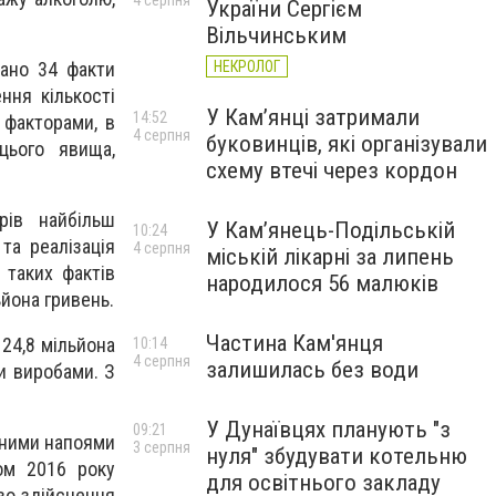
4 серпня
України Сергієм
Вільчинським
НЕКРОЛОГ
вано 34 факти
ння кількості
У Кам’янці затримали
14:52
 факторами, в
4 серпня
буковинців, які організували
цього явища,
схему втечі через кордон
рів найбільш
У Кам’янець-Подільській
10:24
та реалізація
4 серпня
міській лікарні за липень
 таких фактів
народилося 56 малюків
йона гривень.
Частина Кам'янця
24,8 мільйона
10:14
4 серпня
залишилась без води
ми виробами. З
У Дунаївцях планують "з
09:21
льними напоями
3 серпня
нуля" збудувати котельню
ом 2016 року
для освітнього закладу
во здійснення