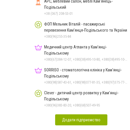
АРС, меблевий салон, меблі Кам'янець-
Подільський
+38 (067) 208-53-01
ФОП Мельник Віталій - пасажирські
перевезення Кам’янця-Подільського та України
+380(96)255-35-84
Медичний центр Атланта у Кам’янці-
Подільському
+380(67)384-12-07, +380(38)495-10-80, +380(38)495-10-70
SORRISO - стоматологічна клініка у Кам'янці-
Подільському
+380(98)587-43-61, +380(98)077-81-35, +380(97)375-77-72, +380(97)982-31-07
Clever - дитячий центр розвитку у Кам’янці-
Подільському
+380(96)383-83-20, +380(68)507-49-95
Додати підприємство