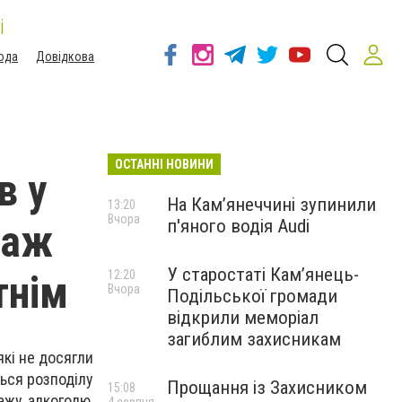
і
ода
Довідкова
ОСТАННІ НОВИНИ
в у
На Камʼянеччині зупинили
13:20
Вчора
п'яного водія Audi
даж
У старостаті Кам’янець-
тнім
12:20
Вчора
Подільської громади
відкрили меморіал
загиблим захисникам
які не досягли
ться розподілу
Прощання із Захисником
15:08
ажу алкоголю,