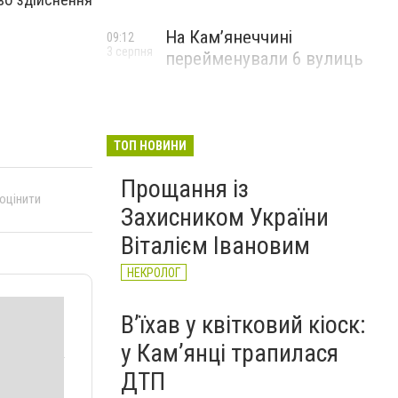
На Камʼянеччині
09:12
3 серпня
перейменували 6 вулиць
ТОП НОВИНИ
Прощання із
 оцінити
Захисником України
Віталієм Івановим
НЕКРОЛОГ
Вʼїхав у квітковий кіоск:
у Камʼянці трапилася
ДТП