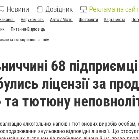
Новини
Довідник
Реклама на сайт
Вакансії
Нерухомість
Авто / Мото
Фотозвіти
Карта міста
Пог
ник
Питання-Відповідь
оголю та тютюну неповнолітнім
ниччині 68 підприємці
булись ліцензії за про
 та тютюну неповнолі
еалізацію алкогольних напоїв і тютюнових виробів особам, 
 господарювання анульовано відповідні ліцензії. Що стосує
есумлінних підприємців позбулися ліцензій на право прод