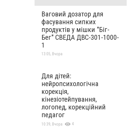
Ваговий дозатор для
фасування сипких
продуктів у мішки "Біг-
Бег" СВЕДА ДВС-301-1000-
1
13:05, Вчора
Для дітей:
нейропсихологічна
корекція,
кінезіотейпування,
логопед, корекційний
педагог
4
10:39, Вчора