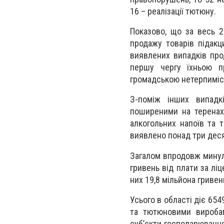
16 – реалізації тютюну.
Показово, що за весь 2
продажу товарів підакци
виявлених випадків про
першу чергу їхньою п
громадською нетерпиміст
З-поміж інших випадкі
поширеними на теренах 
алкогольних напоїв та 
виявлено понад три деся
Загалом впродовж минул
гривень від плати за лі
них 19,8 мільйона гривень
Усього в області діє 654
та тютюновими виробам
суб’єкти господарювання