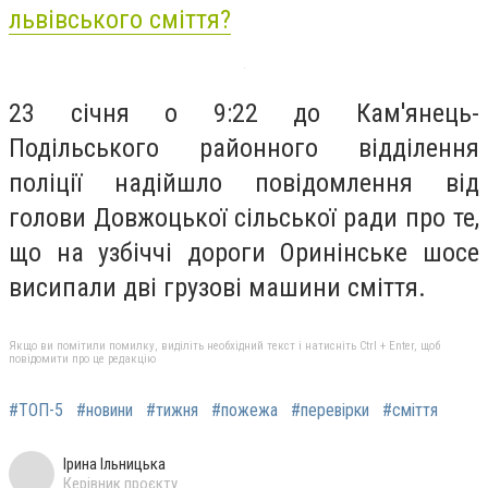
львівського сміття?
23 січня о 9:22 до Кам'янець-
Подільського районного відділення
поліції надійшло повідомлення від
голови Довжоцької сільської ради про те,
що на узбіччі дороги Оринінське шосе
висипали дві грузові машини сміття.
Якщо ви помітили помилку, виділіть необхідний текст і натисніть Ctrl + Enter, щоб
повідомити про це редакцію
#ТОП-5
#новини
#тижня
#пожежа
#перевірки
#сміття
Ірина Ільницька
Керівник проєкту