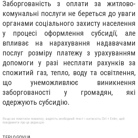
Заборгованість з оплати за житлово-
комунальні послуги не береться до уваги
органами соціального захисту населення
у процесі оформлення субсидії, але
впливає на нарахування надавачами
послуг розміру платежу з урахуванням
допомоги у разі несплати рахунків за
спожитий газ, тепло, воду та освітлення,
що унеможливлює виникнення
заборгованості у громадян, які
одержують субсидію.
Якщо ви помітили помилку, виділіть необхідний текст і натисніть Ctrl + Enter, щоб
повідомити про це редакцію
TEPLO.GOV.UA