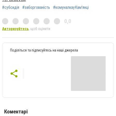
#субсидія
#заборгованість
#комуналкауКам'янці
0,0
Авторизуйтесь
, щоб оцінити
Поділіться та підписуйтесь на наші джерела
Коментарі