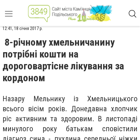
12:41, 18 січня 2017 р.
8-річному хмельничанину
потрібні кошти на
дороговартісне лікування за
кордоном
Назару Мельнику із Хмельницького
всього вісім років. Донедавна хлопчик
ріс активним та здоровим. В листопаді
минулого року батькам сповістили
діагноз сина - пухлина середньої ніжки