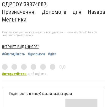
ЄДРПОУ 39374887,
Призначення: Допомога для Назара
Мельника
Якщо ви помітили помилку, виділіть необхідний текст і натисніть Ctrl + Enter, щоб
повідомити про це редакцію
ІНТРНЕТ ВИДАННЯ "Є"
#благодійність
#допомога
#діти
0,0
Авторизуйтесь
, щоб оцінити
Поділіться та підписуйтесь на наші джерела