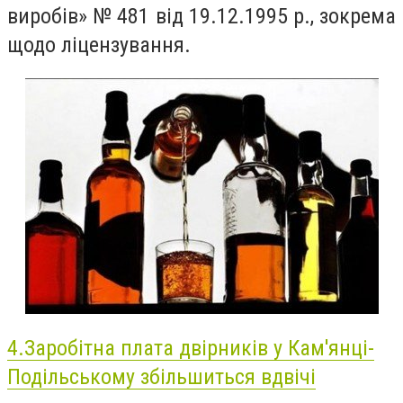
виробів» № 481 від 19.12.1995 р., зокрема
щодо ліцензування.
4.Заробітна плата двірників у Кам'янці-
Подільському збільшиться вдвічі