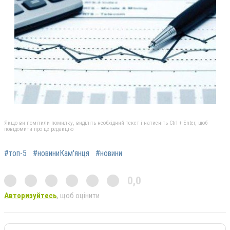
Якщо ви помітили помилку, виділіть необхідний текст і натисніть Ctrl + Enter, щоб
повідомити про це редакцію
#топ-5
#новиниКам'янця
#новини
0,0
Авторизуйтесь
, щоб оцінити