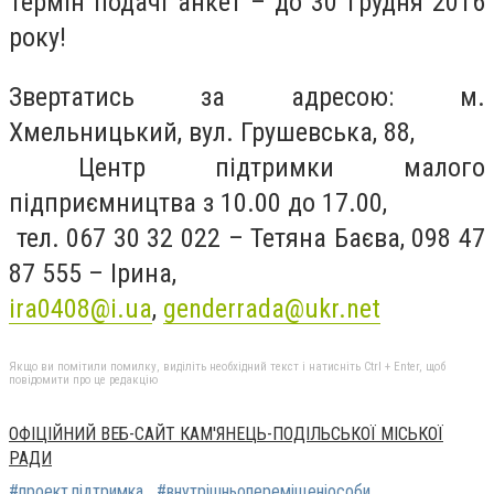
Термін подачі анкет – до 30 грудня 2016
року!
Звертатись за адресою: м.
Хмельницький, вул. Грушевська, 88,
Центр підтримки малого
підприємництва з 10.00 до 17.00,
тел. 067 30 32 022 – Тетяна Баєва, 098 47
87 555 – Ірина,
ira0408@i.ua
,
genderrada@ukr.net
Якщо ви помітили помилку, виділіть необхідний текст і натисніть Ctrl + Enter, щоб
повідомити про це редакцію
ОФІЦІЙНИЙ ВЕБ-САЙТ КАМ'ЯНЕЦЬ-ПОДІЛЬСЬКОЇ МІСЬКОЇ
РАДИ
#проект.підтримка
#внутрішньопереміщеніособи