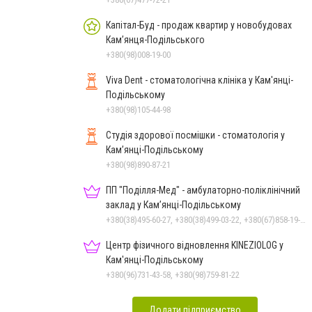
Капітал-Буд - продаж квартир у новобудовах
Кам’янця-Подільського
+380(98)008-19-00
Viva Dent - стоматологічна клініка у Кам'янці-
Подільському
+380(98)105-44-98
Студія здорової посмішки - стоматологія у
Кам’янці-Подільському
+380(98)890-87-21
ПП "Поділля-Мед" - амбулаторно-поліклінічний
заклад у Кам’янці-Подільському
+380(38)495-60-27, +380(38)499-03-22, +380(67)858-19-75
Центр фізичного відновлення KINEZIOLOG у
Кам'янці-Подільському
+380(96)731-43-58, +380(98)759-81-22
Додати підприємство