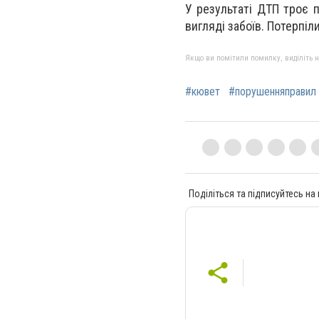
У результаті ДТП троє 
вигляді забоїв. Потерпіл
Якщо ви помітили помилку, виділіть нео
#кювет
#порушенняправил
Поділіться та підписуйтесь на