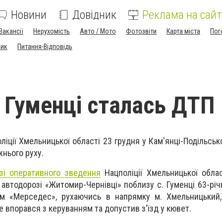
Новини
Довідник
Реклама на сайт
Вакансії
Нерухомість
Авто / Мото
Фотозвіти
Карта міста
Пог
ник
Питання-Відповідь
а Гуменці сталась ДТП
іції Хмельницької області 23 грудня у Кам'янці-Подільськ
нього руху.
ізі оперативного зведення
Нацполіції Хмельницької облас
 автодорозі «Житомир-Чернівці» поблизу с. Гуменці 63-річ
ом «Мерседес», рухаючись в напрямку м. Хмельницький,
е впорався з керуванням та допустив з'їзд у кювет.