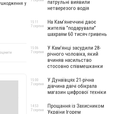
7 серпня
патрульні виявили
 ушкодження у
нетверезого водія
На Камʼянеччині двоє
15:11
7 серпня
жителів "подарували"
шахраям 60 тисяч гривень
У Камʼянці засудили 28-
15:06
7 серпня
 оцінити
річного чоловіка, який
вчиняв насильство
стосовно співмешканки
У Дунаївцях 21-річна
15:00
7 серпня
дівчина двічі обікрала
магазин цифрової техніки
Прощання із Захисником
14:53
7 серпня
України Ігорем