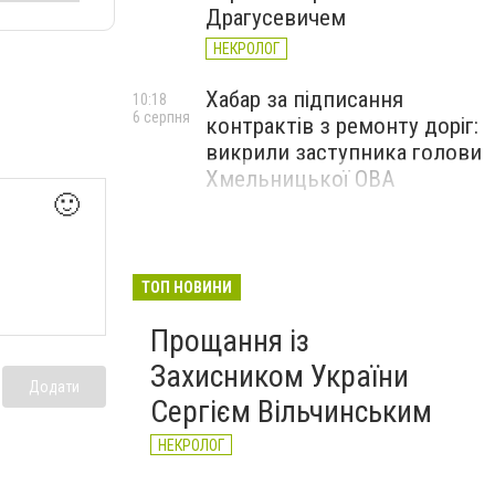
Драгусевичем
НЕКРОЛОГ
Хабар за підписання
10:18
6 серпня
контрактів з ремонту доріг:
викрили заступника голови
Хмельницької ОВА
🙂
ТОП НОВИНИ
Прощання із
Захисником України
Додати
Сергієм Вільчинським
НЕКРОЛОГ