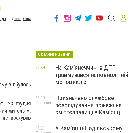
і
ода
Довідкова
ОСТАННІ НОВИНИ
На Кам’янеччині в ДТП
11:49
травмувався неповнолітній
мотоцикліст
ому відбулось
Призначено службове
15:30
7 серпня
ті, 23 грудня
розслідування пожежі на
ний житель м.
сміттєзвалищі у Кам’янці
 не врахував
У Кам’янці-Подільському
15:21