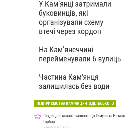
У Кам’янці затримали
буковинців, які
організували схему
втечі через кордон
На Камʼянеччині
перейменували 6 вулиць
Частина Кам'янця
залишилась без води
ПІДПРИЄМСТВА КАМ'ЯНЦЯ-ПОДІЛЬСЬКОГО
Студія дентальної імплантації Тимура та Наталії
Гарбар
+380(67)477-72-21