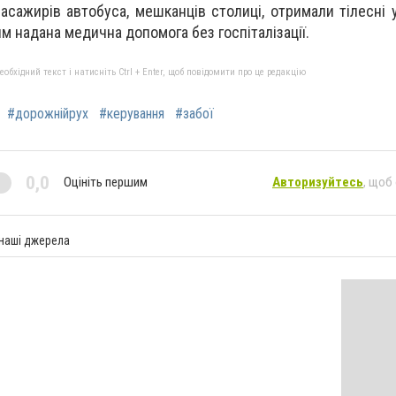
пасажирів автобуса, мешканців столиці, отримали тілесні
им надана медична допомога без госпіталізації.
бхідний текст і натисніть Ctrl + Enter, щоб повідомити про це редакцію
#дорожнійрух
#керування
#забої
0,0
Оцініть першим
Авторизуйтесь
, щоб
 наші джерела