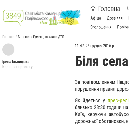
Головна
Афіша
Дозвілля
Оголошення
Поміч
Головна
Біля села Гуменці сталась ДТП
11:47, 26 грудня 2016 р.
Біля сел
Ірина Ільницька
Керівник проєкту
За повідомленням Нацпол
порушення правил дорож
Як йдеться у
прес-рел
близько 23:30 години на
Київ, керуючи автобус
дорожньої обстановки, н