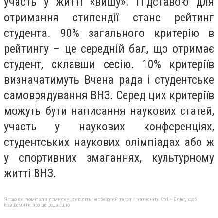
участь у житті «вишу». Підставою для
отримання стипендії стане рейтинг
студента. 90% загального критерію в
рейтингу – це середній бал, що отримає
студент, склавши сесію. 10% критеріїв
визначатимуть Вчена рада і студентське
самоврядування ВНЗ. Серед цих критеріїв
можуть бути написання наукових статей,
участь у наукових конференціях,
студентських наукових олімпіадах або ж
у спортивних змаганнях, культурному
житті ВНЗ.
Якщо ви помітили помилку, виділіть необхідний текст і натисніть Ctrl + Enter, щоб
повідомити про це редакцію