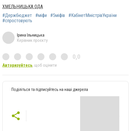
ХМЕЛЬНИЦЬКА ОДА
#Держбюджет
#міфи
#5міфів
#КабінетМіністрівУкраїни
#спростовують
Ірина Ільницька
Керівник проєкту
0,0
Авторизуйтесь
, щоб оцінити
Поділіться та підписуйтесь на наші джерела