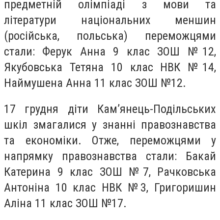
предметній олімпіаді з мови та
літератури національних меншин
(російська, польська) переможцями
стали: Ферук Анна 9 клас ЗОШ №12,
Якубовська Тетяна 10 клас НВК №14,
Наймушена Анна 11 клас ЗОШ №12.
17 грудня діти Кам’янець-Подільських
шкіл змагалися у знанні правознавства
та економіки. Отже, переможцями у
напрямку правознавства стали: Бакай
Катерина 9 клас ЗОШ №7, Рачковська
Антоніна 10 клас НВК №3, Григоришин
Аліна 11 клас ЗОШ №17.