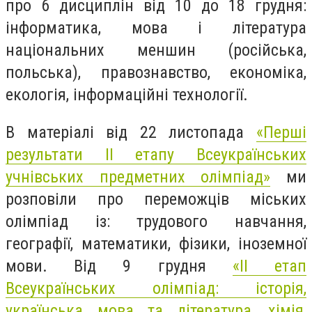
про 6 дисциплін від 10 до 18 грудня:
інформатика, мова і література
національних меншин (російська,
польська), правознавство, економіка,
екологія, інформаційні технології.
В матеріалі від 22 листопада
«Перші
результати II етапу Всеукраїнських
учнівських предметних олімпіад»
ми
розповіли про переможців міських
олімпіад із: трудового навчання,
географії, математики, фізики, іноземної
мови. Від 9 грудня
«II етап
Всеукраїнських олімпіад: історія,
українська мова та література, хімія,