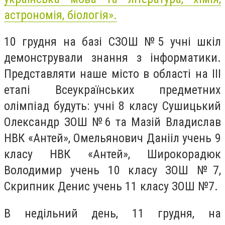
астрономія, біологія».
10 грудня на базі СЗОШ №5 учні шкіл
демонстрували знання з інформатики.
Представляти наше місто в області на III
етапі Всеукраїнських предметних
олімпіад будуть: учні 8 класу Сушицький
Олександр ЗОШ №6 та Мазій Владислав
НВК «Антей», Омельянович Данііл учень 9
класу НВК «Антей», Широкорадюк
Володимир учень 10 класу ЗОШ №7,
Скрипник Денис учень 11 класу ЗОШ №7.
В недільний день, 11 грудня, на