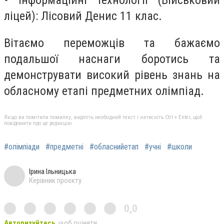
ліцей): Лісовий Денис 11 клас.
Вітаємо переможців та бажаємо
подальшої наснаги боротись та
демонструвати високий рівень знань на
обласному етапі предметних олімпіад.
Якщо ви помітили помилку, виділіть необхідний текст і натисніть Ctrl + Enter, щоб
повідомити про це редакцію
#олімпіади
#предметні
#обласнийетап
#учні
#школи
Ірина Ільницька
Керівник проєкту
0,0
Авторизуйтесь
, щоб оцінити