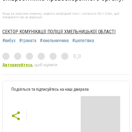
Якщо ви помітили помилку, виділіть необхідний текст і натисніть Ctrl + Enter, щоб
повідомити про це редакцію
СЕКТОР КОМУНІКАЦІЇ ПОЛІЦІЇ ХМЕЛЬНИЦЬКОЇ ОБЛАСТІ
#вибух
#граната
#хмельниччина
#шепетівка
0,0
Авторизуйтесь
, щоб оцінити
Поділіться та підписуйтесь на наші джерела