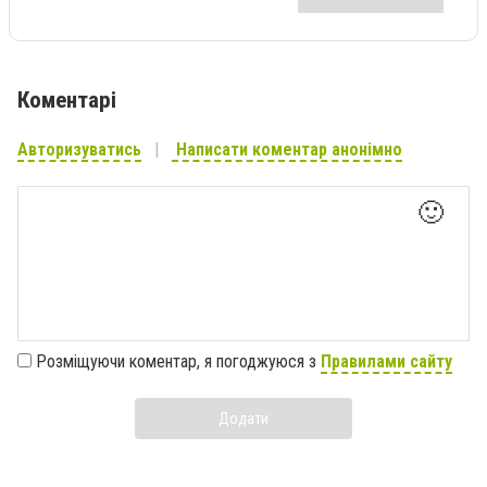
Коментарі
Авторизуватись
Написати коментар анонімно
🙂
Розміщуючи коментар, я погоджуюся з
Правилами сайту
Додати