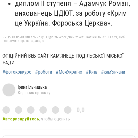
диплом ІІ ступеня – Адамчук Роман,
вихованець ЦДЮТ, за роботу «Крим
це Україна. Фороська Церква».
Якщо ви помітили помилку, виділіть необхідний текст і натисніть Ctrl + Enter, щоб
повідомити про це редакцію
ОФІЦІЙНИЙ ВЕБ-САЙТ КАМ'ЯНЕЦЬ-ПОДІЛЬСЬКОЇ МІСЬКОЇ
РАДИ
#фотоконкурс
#роботи
#МояУкраїно
#Київ
#кам'янчани
Ірина Ільницька
Керівник проєкту
0,0
Авторизируйтесь
, чтобы оценить