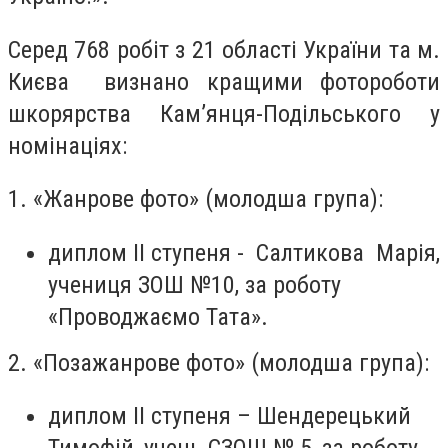
Серед 768 робіт з 21 області України та м.
Києва визнано кращими фотороботи
шкорярства Кам’янця-Подільського у
номінаціях:
1. «Жанрове фото» (молодша група):
диплом ІІ ступеня - Салтикова Марія,
учениця ЗОШ №10, за роботу
«Проводжаємо Тата».
2. «Позажанрове фото» (молодша група):
диплом ІІ ступеня – Шендерецький