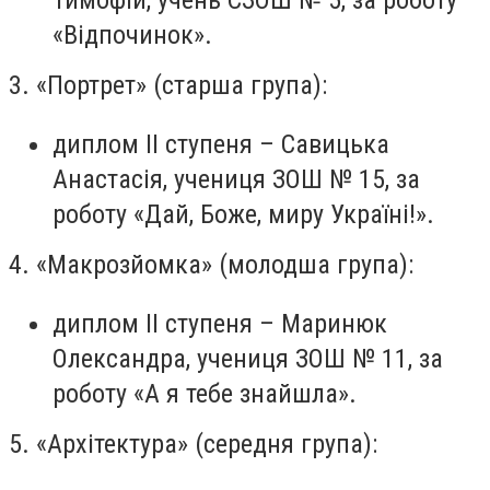
Тимофій, учень СЗОШ № 5, за роботу
«Відпочинок».
3. «Портрет» (старша група):
диплом ІІ ступеня – Савицька
Анастасія, учениця ЗОШ № 15, за
роботу «Дай, Боже, миру Україні!».
4. «Макрозйомка» (молодша група):
диплом ІІ ступеня – Маринюк
Олександра, учениця ЗОШ № 11, за
роботу «А я тебе знайшла».
5. «Архітектура» (середня група):