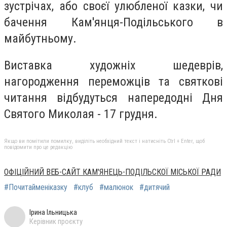
зустрічах, або своєї улюбленої казки, чи
бачeння Кам'янця-Подільського в
майбутньому.
Виставка художніх шедеврів,
нагородження переможців та святкові
читання відбудуться напередодні Дня
Святого Миколая - 17 грудня.
Якщо ви помітили помилку, виділіть необхідний текст і натисніть Ctrl + Enter, щоб
повідомити про це редакцію
ОФІЦІЙНИЙ ВЕБ-САЙТ КАМ'ЯНЕЦЬ-ПОДІЛЬСКОЇ МІСЬКОЇ РАДИ
#Почитайменіказку
#клуб
#малюнок
#дитячий
Ірина Ільницька
Керівник проєкту