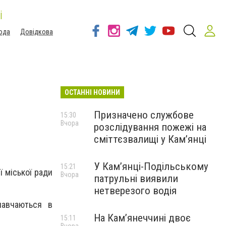
і
ода
Довідкова
ОСТАННІ НОВИНИ
Призначено службове
15:30
Вчора
розслідування пожежі на
сміттєзвалищі у Кам’янці
У Кам’янці-Подільському
15:21
ї міської ради
Вчора
патрульні виявили
нетверезого водія
навчаються в
На Камʼянеччині двоє
15:11