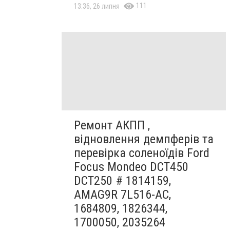
111
13:36, 26 липня
Ремонт АКПП ,
відновлення демпферів та
перевірка соленоїдів Ford
Focus Mondeo DCT450
DCT250 # 1814159,
AMAG9R 7L516-AC,
1684809, 1826344,
1700050, 2035264