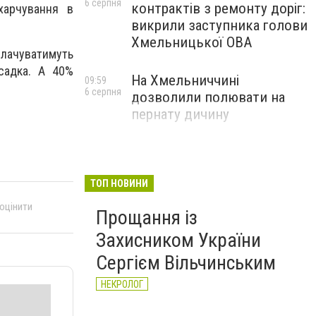
6 серпня
контрактів з ремонту доріг:
харчування в
викрили заступника голови
Хмельницької ОВА
сплачуватимуть
 садка. А 40%
На Хмельниччині
09:59
6 серпня
дозволили полювати на
пернату дичину
ТОП НОВИНИ
 оцінити
Прощання із
Захисником України
Сергієм Вільчинським
НЕКРОЛОГ