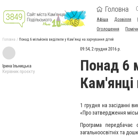
Головна
Афіша
Дозвілля
Оголошення
Поміч
Головна
Понад 6 мільйонів виділили у Кам'янці на харчування дітей
09:54, 2 грудня 2016 р.
Понад 6 
Ірина Ільницька
Керівник проєкту
Кам'янці
1 грудня на засіданні в
«Про затвердження міськ
Програма передбачає 
загальноосвітніх та дошк