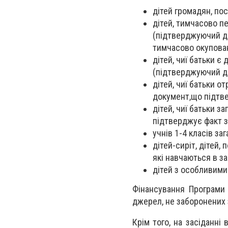
дітей громадян, по
дітей, тимчасово п
(підтверджуючий до
тимчасово окупован
дітей, чиї батьки 
(підтверджуючий д
дітей, чиї батьки 
документ,що підтв
дітей, чиї батьки 
підтверджує факт з
учнів 1-4 класів за
дітей-сиріт, дітей,
які навчаються в з
дітей з особливими
Фінансування Програми
джерел, не заборонених з
Крім того, на засіданні