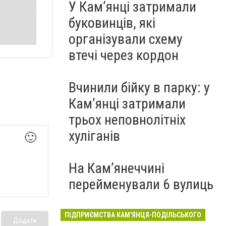
У Кам’янці затримали
буковинців, які
організували схему
втечі через кордон
Вчинили бійку в парку: у
Кам’янці затримали
трьох неповнолітніх
хуліганів
🙂
На Камʼянеччині
перейменували 6 вулиць
ПІДПРИЄМСТВА КАМ'ЯНЦЯ-ПОДІЛЬСЬКОГО
Додати