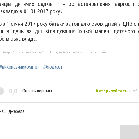
анців дитячих садків – «Про встановлення вартості 
акладах з 01.01.2017 року».
 з 1 січня 2017 року батьки за годівлю своїх дітей у ДНЗ 
ня в день за дні відвідування їхньої малечі дитячого
бе міська влада.
бхідний текст і натисніть Ctrl + Enter, щоб повідомити про це редакцію
#виконавчийкомітет
#бюджет
0,0
Оцініть першим
Авторизуйтесь
, щоб
 наші джерела