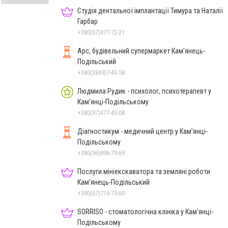
Студія дентальної імплантації Тимура та Наталії
Гарбар
+380(67)477-72-21
Арс, будівельний супермаркет Кам'янець-
Подільський
+380(3849)7-43-58
Людмила Рудик - психолог, психотерапевт у
Кам'янці-Подільському
+380(97)477-45-08
Діагностикум - медичний центр у Кам'янці-
Подільському
+380(96)896-79-69
Послуги мініекскаватора та земляні роботи
Кам'янець-Подільський
+380(67)716-75-60
SORRISO - стоматологічна клініка у Кам'янці-
Подільському