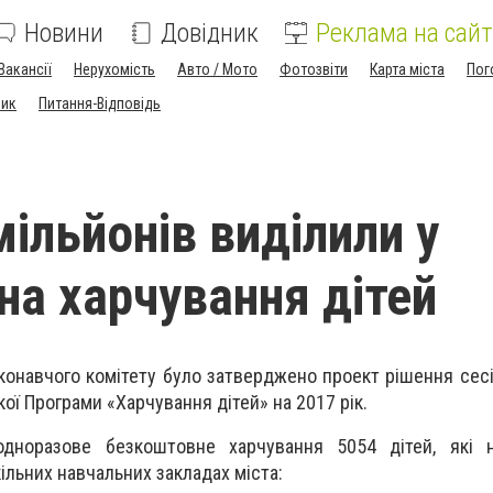
Новини
Довідник
Реклама на сайт
Вакансії
Нерухомість
Авто / Мото
Фотозвіти
Карта міста
Пог
ник
Питання-Відповідь
мільйонів виділили у
 на харчування дітей
иконавчого комітету було затверджено проект рішення сесі
ої Програми «Харчування дітей» на 2017 рік.
одноразове безкоштовне харчування 5054 дітей, які 
ільних навчальних закладах міста: