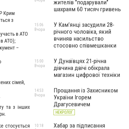
Вчора
жителів "подарували"
шахраям 60 тисяч гривень
АР Крим
ться з
У Камʼянці засудили 28-
15:06
Вчора
річного чоловіка, який
 участь в АТО
вчиняв насильство
в АТО);
стосовно співмешканки
окумент –
У Дунаївцях 21-річна
о
15:00
Вчора
дівчина двічі обікрала
магазин цифрової техніки
чених сімей,
Прощання із Захисником
14:53
Вчора
.
України Ігорем
Драгусевичем
ту та з інших
НЕКРОЛОГ
рн.
Хабар за підписання
ке стосується
10:18