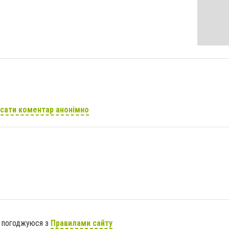
сати коментар анонімно
я погоджуюся з
Правилами сайту