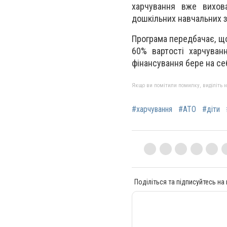
харчування вже вихов
дошкільних навчальних з
Програма передбачає, що
60% вартості харчуван
фінансування бере на се
Якщо ви помітили помилку, виділіть нео
#харчування
#АТО
#діти
Поділіться та підписуйтесь на