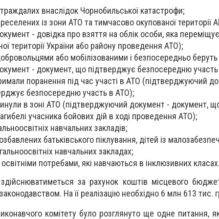
страждалих внаслідок Чорнобильської катастрофи;
ереселених із зони АТО та тимчасово окупованої території 
кумент - довідка про взяття на облік особи, яка переміщує
ої території України або району проведення АТО);
є добровольцями або мобілізованими і безпосередньо беруть
окумент - документ, що підтверджує безпосередню участь 
отримали поранення під час участі в АТО (підтверджуючий д
ерджує безпосередню участь в АТО);
загинули в зоні АТО (підтверджуючий документ - документ, щ
агибелі учасника бойових дій в ході проведення АТО);
гальноосвітніх навчальних закладів;
 позбавлених батьківського піклування, дітей із малозабезпе
агальноосвітніх навчальних закладах;
 освітніми потребами, які навчаються в інклюзивних класах
 здійснюватиметься за рахунок коштів місцевого бюдже
аконодавством. На її реалізацію необхідно 6 млн 613 тис. г
 виконавчого комітету було розглянуто ще одне питання, я