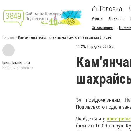
Головна
Афіша
Дозвілля
Оголошення
Поміч
Головна
Кам'янчанка потрапила у шахрайські сіті та втратила 8 тисяч
11:29, 1 грудня 2016 р.
Кам'янча
Ірина Ільницька
Керівник проєкту
шахрайськ
За повідомленням Нац
Подільського подала зая
Як йдеться у
прес-реліз
близько 16:00 по вул. 