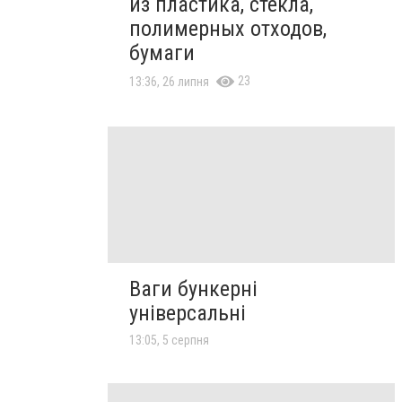
из пластика, стекла,
полимерных отходов,
бумаги
23
13:36, 26 липня
Ваги бункерні
універсальні
13:05, 5 серпня