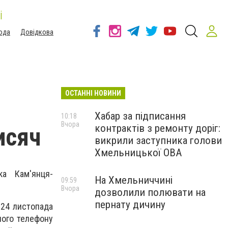
і
ода
Довідкова
ОСТАННІ НОВИНИ
Хабар за підписання
10:18
Вчора
контрактів з ремонту доріг:
исяч
викрили заступника голови
Хмельницької ОВА
ка Кам'янця-
На Хмельниччині
09:59
Вчора
дозволили полювати на
пернату дичину
 24 листопада
ного телефону