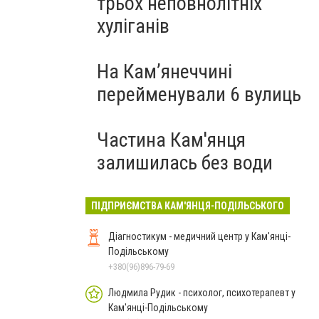
трьох неповнолітніх
хуліганів
На Камʼянеччині
перейменували 6 вулиць
Частина Кам'янця
залишилась без води
ПІДПРИЄМСТВА КАМ'ЯНЦЯ-ПОДІЛЬСЬКОГО
Діагностикум - медичний центр у Кам'янці-
Подільському
+380(96)896-79-69
Людмила Рудик - психолог, психотерапевт у
Кам'янці-Подільському