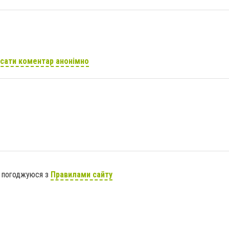
сати коментар анонімно
я погоджуюся з
Правилами сайту