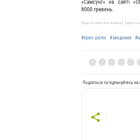
«Самсунг» на сайті «О
8000 гривень.
Якщо ви помітили помилку, виділіть нео
#прес-реліз
#зведення
#м
Поділіться та підписуйтесь на