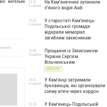
вої жительки
На Камʼянеччині зупинили
13:20
5 серпня
п'яного водія Audi
У старостаті Кам’янець-
12:20
5 серпня
Подільської громади
відкрили меморіал
загиблим захисникам
 оцінити
Прощання із Захисником
15:08
4 серпня
України Сергієм
Вільчинським
НЕКРОЛОГ
У Кам’янці затримали
14:52
4 серпня
буковинців, які організували
схему втечі через кордон
У Кам’янець-Подільській
10:24