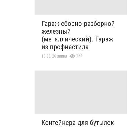
Гараж сборно-разборной
железный
(металлический). Гараж
из профнастила
159
13:36, 26 липня
Контейнера для бутылок