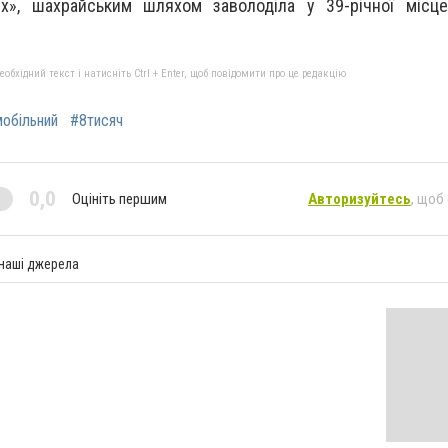
lх», шахрайським шляхом заволоділа у 39-річної місце
бхідний текст і натисніть Ctrl + Enter, щоб повідомити про це редакцію
обільний
#8тисяч
0,0
Оцініть першим
Авторизуйтесь
, щоб
 наші джерела