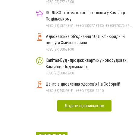
+380(97)477-45-08
SORRISO - стоматологічна клініка у Кам'янці-
Подільському
+380(98)587-43-61, +380(98)077-81-35, +380(97)375-77-72, +380(97)982-31-07
Адвокатське об'єднання "Ю.Д.К." - юридичні
послуги Хмельниччина
+380(97)008-31-30
Капітал-Буд - продаж квартир у новобудовах
Кам’янця-Подільського
+380(98)008-19-00
Центр відновлення здоров'я На Соборній
+380(38)493-93-41, +380(67)853-55-10
Додати підприємство