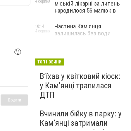
4 серпня
міській лікарні за липень
народилося 56 малюків
Частина Кам'янця
10:14
4 серпня
залишилась без води
🙂
ТОП НОВИНИ
Вʼїхав у квітковий кіоск:
у Камʼянці трапилася
ДТП
Додати
Вчинили бійку в парку: у
Кам’янці затримали