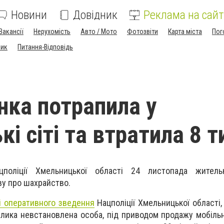
Новини
Довідник
Реклама на сайт
Вакансії
Нерухомість
Авто / Мото
Фотозвіти
Карта міста
Пог
ник
Питання-Відповідь
нка потрапила у
і сіті та втратила 8 т
поліції Хмельницької області 24 листопада житель
ву про шахрайство.
і оперативного зведення
Нацполіції Хмельницької області,
Кулика невстановлена особа, під приводом продажу мобіль