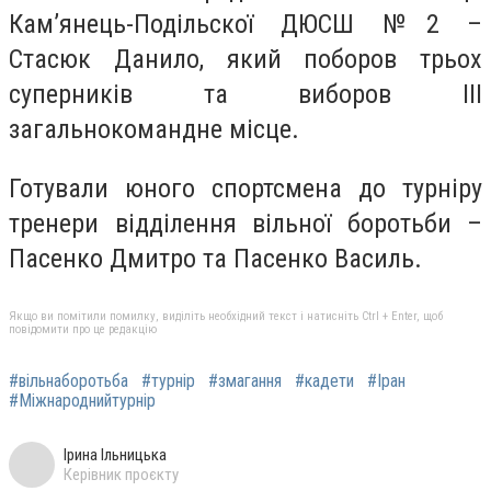
Кам’янець-Подільскої ДЮСШ №2 –
Стасюк Данило, який поборов трьох
суперників та виборов III
загальнокомандне місце.
Готували юного спортсмена до турніру
тренери відділення вільної боротьби –
Пасенко Дмитро та Пасенко Василь.
Якщо ви помітили помилку, виділіть необхідний текст і натисніть Ctrl + Enter, щоб
повідомити про це редакцію
#вільнаборотьба
#турнір
#змагання
#кадети
#Іран
#Міжнароднийтурнір
Ірина Ільницька
Керівник проєкту