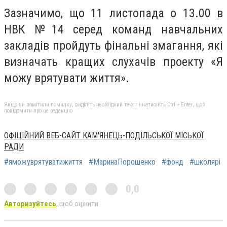
Зазначимо, що 11 листопада о 13.00 в
НВК №14 серед команд навчальних
закладів пройдуть фінальні змагання, які
визначать кращих слухачів проекту «Я
можу врятувати життя».
Якщо ви помітили помилку, виділіть необхідний текст і натисніть Ctrl + Enter, щоб
повідомити про це редакцію
ОФІЦІЙНИЙ ВЕБ-САЙТ КАМ'ЯНЕЦЬ-ПОДІЛЬСЬКОЇ МІСЬКОЇ
РАДИ
#яможуврятуватижиття
#МаринаПорошенко
#фонд
#школярі
0,0
Авторизуйтесь
, щоб оцінити