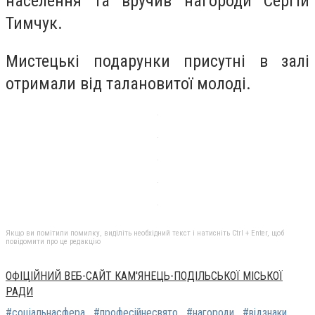
населення та вручив нагороди Сергій
Тимчук.
Мистецькі подарунки присутні в залі
отримали від талановитої молоді.
Якщо ви помітили помилку, виділіть необхідний текст і натисніть Ctrl + Enter, щоб
повідомити про це редакцію
ОФІЦІЙНИЙ ВЕБ-САЙТ КАМ'ЯНЕЦЬ-ПОДІЛЬСЬКОЇ МІСЬКОЇ
РАДИ
#соціальнасфера
#професійнесвято
#нагороди
#відзнаки