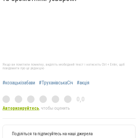
Якщо ви помітили помилку, виділіть необхідний текст і натисніть Ctrl + Enter, щоб
повідомити про це редакцію
#козацькізабави
#ТруханівськаСіч
#акція
0,0
Авторизируйтесь
, чтобы оценить
Поділіться та підписуйтесь на наші джерела