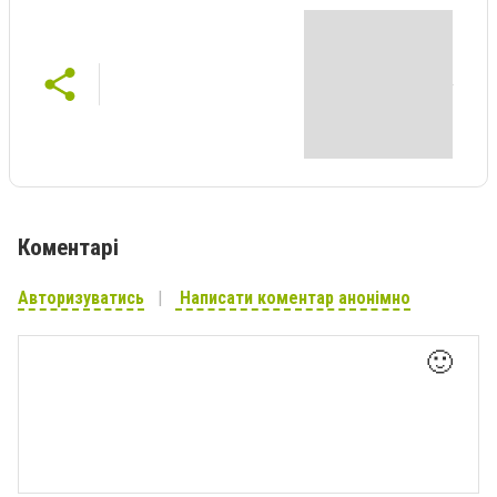
Коментарі
Авторизуватись
Написати коментар анонімно
🙂