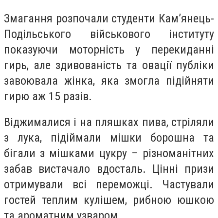
Змагання розпочали студенти Кам’янець-
Подільського військового інституту
показуючи моторність у перекиданні
гирь, але здивованість та овації публіки
завоювала жінка, яка змогла підійняти
гирю аж 15 разів.
Віджималися і на пляшках пива, стріляли
з лука, підіймали мішки борошна та
бігали з мішками цукру – різноманітних
забав вистачало вдосталь. Цінні призи
отримували всі переможці. Частували
гостей теплим кулішем, рибною юшкою
та ароматним узваром.