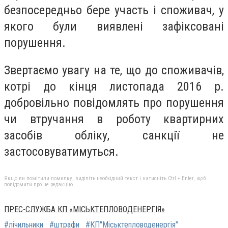
безпосередньо бере участь і споживач, у
якого були виявлені зафіксовані
порушення.
Звертаємо увагу на те, що до споживачів,
котрі до кінця листопада 2016 р.
добровільно повідомлять про порушення
чи втручання в роботу квартирних
засобів обліку, санкції не
застосовуватимуться.
Якщо ви помітили помилку, виділіть необхідний текст і натисніть Ctrl + Enter, щоб
повідомити про це редакцію
ПРЕС-СЛУЖБА КП «МІСЬКТЕПЛОВОДЕНЕРГІЯ»
#лічильники
#штрафи
#КП"Міськтепловоденергія"