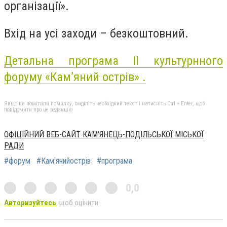
організації».
Вхід на усі заходи – безкоштовний.
Детальна програма II культурнного
форуму «Кам’яний острів» .
Якщо ви помітили помилку, виділіть необхідний текст і натисніть Ctrl + Enter, щоб
повідомити про це редакцію
ОФІЦІЙНИЙ ВЕБ-САЙТ КАМ'ЯНЕЦЬ-ПОДІЛЬСЬКОЇ МІСЬКОЇ
РАДИ
#форум
#Кам'янийострів
#програма
0,0
Авторизуйтесь
, щоб оцінити