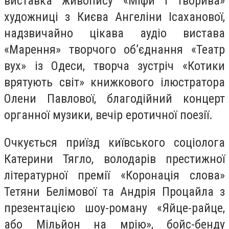
виставка живопису «Міфи і творива»
художниці з Києва Ангеліни Ісаханової,
надзвичайно цікава аудіо вистава
«Марення» творчого об’єднання «Театр
вух» із Одеси, творча зустріч «Котики
врятують світ» книжкового ілюстратора
Олени Павлової, благодійний концерт
органної музики, вечір еротичної поезії.
Очкується приїзд київського соціолога
Катерини Тягло, володарів престижної
літературної премії «Коронація слова»
Тетяни Белімової та Андрія Процайла з
презентацією шоу-роману «Яйце-райце,
або Мільйон на мрію», бойс-бенду