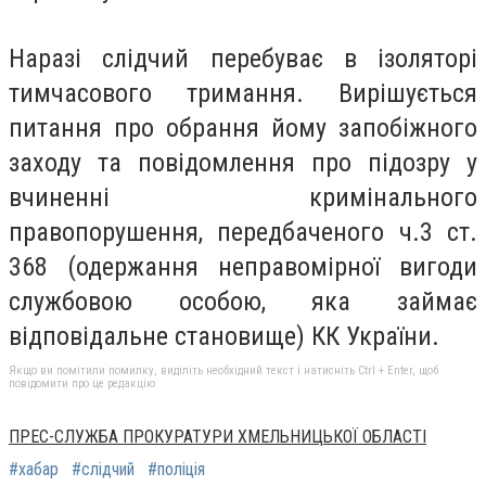
Наразі слідчий перебуває в ізоляторі
тимчасового тримання. Вирішується
питання про обрання йому запобіжного
заходу та повідомлення про підозру у
вчиненні кримінального
правопорушення, передбаченого ч.3 ст.
368 (одержання неправомірної вигоди
службовою особою, яка займає
відповідальне становище) КК України.
Якщо ви помітили помилку, виділіть необхідний текст і натисніть Ctrl + Enter, щоб
повідомити про це редакцію
ПРЕС-СЛУЖБА ПРОКУРАТУРИ ХМЕЛЬНИЦЬКОЇ ОБЛАСТІ
#хабар
#слідчий
#поліція