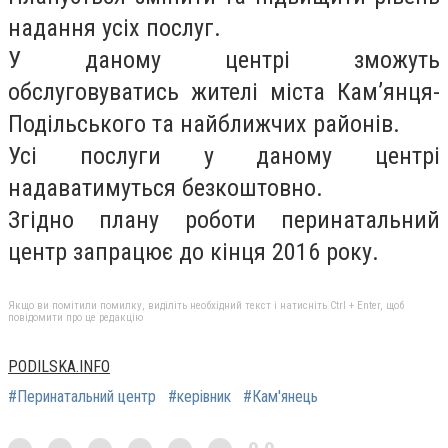
надання усіх послуг.
У даному центрі зможуть
обслуговуватись жителі міста Кам’янця-
Подільського та найближчих районів.
Усі послуги у даному центрі
надаватимуться безкоштовно.
Згідно плану роботи перинатальний
центр запрацює до кінця 2016 року.
Якщо ви помітили помилку, виділіть необхідний текст і натисніть Ctrl + Enter, щоб
повідомити про це редакцію
PODILSKA.INFO
#Перинатальний центр
#керівник
#Кам'янець